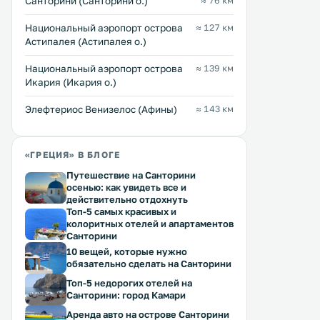
Санторини (Санторини о.)
≈ 76 км
Национальный аэропорт острова
≈ 127 км
Астипалея (Астипалея о.)
Национальный аэропорт острова
≈ 139 км
Икария (Икария о.)
Элефтериос Венизелос (Афины)
≈ 143 км
«ГРЕЦИЯ» В БЛОГЕ
Путешествие на Санторини
осенью: как увидеть все и
действительно отдохнуть
Топ-5 самых красивых и
колоритных отелей и апартаментов
Санторини
10 вещей, которые нужно
обязательно сделать на Санторини
Топ-5 недорогих отелей на
Санторини: город Камари
Аренда авто на острове Санторини