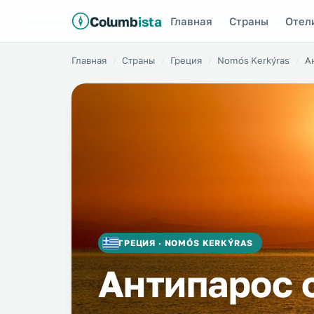
Columb
ista
Главная
Страны
Отел
Главная
Страны
Греция
Nomós Kerkýras
А
ГРЕЦИЯ · NOMÓS KERKÝRAS
Антипарос 