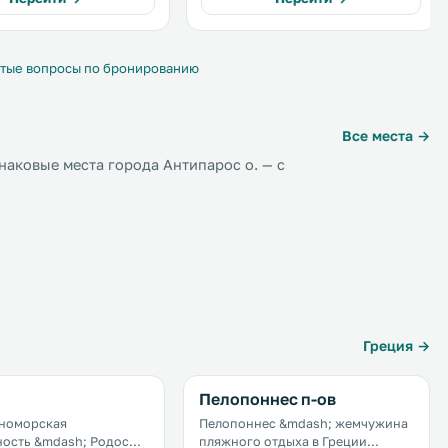
тые вопросы по бронированию
Все места →
аковые места города Антипарос о. — с
Греция →
Пелопоннес п-ов
номорская
Пелопоннес &mdash; жемчужина
ость &mdash; Родос
пляжного отдыха в Греции