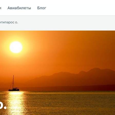
и
Авиабилеты
Блог
нтипарос о.
о.