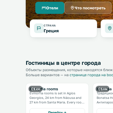
Отели
Что посмотреть
СТРАНА
Греция
Гостиницы в центре города
Объекты размещения, которые находятся ближе 
Больше вариантов — на
странице города на bo
Evmorfia rooms
Bonatsa
1 км
1 км
Evmorfia rooms is set in Agios
Традицион
Georgios, 24 km from Náousa and
Bonatsa H
27 km from Santa Maria. Every room
Антипароса. С его меблир
is fitted with a TV. You will find
террасы 
luggage storage space at the
вид на Эге
Перейти →