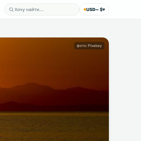
USD
— $
▾
фото: Pixabay