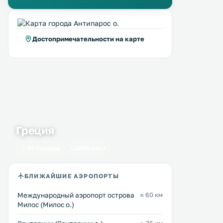
throughout the property. The
There is a seating area and
accommodation features a flat-
kitchen. A TV is provided. .
screen TV. .
Достопримечательности на карте
Греция
50 городов
1650 мест
БЛИЖАЙШИЕ АЭРОПОРТЫ
Междунарoдный аэропорт острова
≈ 60 км
Милос (Милос о.)