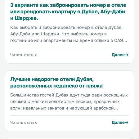
3 варианта как забронировать номер в отеле
или арендовать квартиру в Дубае, Абу-Даби
и Шардже.
Как выбрать и забронировать номер в отеле Дубая,
Абу-Даби или Шарджи. Что выбрать номер в
гостинице или апартаменты на время отдыха в ОАЭ?
Каким популярным сервисом онлайн бронирования
лучше воспользоваться? В чем разница между такими
Далее
Читать статью
сервисами и какой из них выбрать? Бронировать
номер отдельно или купить тур включающий и
проживание и перелет?
Лучшие недорогие отели Дубая,
расположенных недалеко от пляжа
Большинство гостей Дубая едут туда ради роскошных
пляжей с мелким золотистым песком, прозрачных
волн, идеальных закатов и чарующей арабской
атмосферы. Даже те, кто едут в Дубай по делам хоть
раз, да забегают на пляж. Если вы в Дубае первый
Далее
Читать статью
раз, то обязательно почитайте нашу статью о платных
и бесплатных пляжах города. Отелей с частными