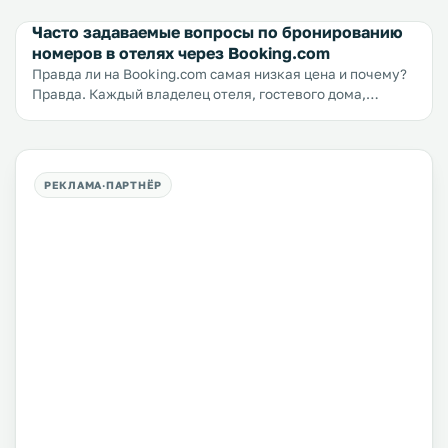
Часто задаваемые вопросы по бронированию
номеров в отелях через Booking.com
Правда ли на Booking.com самая низкая цена и почему?
Правда. Каждый владелец отеля, гостевого дома,
апартаментов или любого другого жилья при
регистрации на сайте обязуется установить цену ниже,
чем на других сайтах. Условием регистрации жилья на
сайте является самая низкая цена. Правило самой
низкой цены не работает в Швеции, Италии и Франции.
ЯкорьСколько процентов платит владелец гостиницы в
России сайту Booking.com? В России владельцы жилья
платят сайту Booking.com 15% от суммы заказа. В
зависимости от страны сумма может меняться.