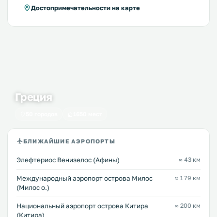
Достопримечательности на карте
Греция
50 городов
1650 мест
БЛИЖАЙШИЕ АЭРОПОРТЫ
Элефтериос Венизелос (Афины)
≈ 43 км
Междунарoдный аэропорт острова Милос
≈ 179 км
(Милос о.)
Национальный аэропорт острова Китира
≈ 200 км
(Китира)