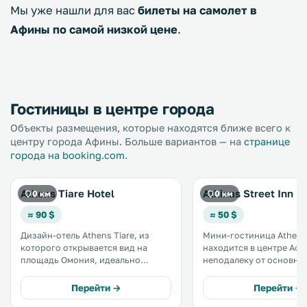
Мы уже нашли для вас
билеты на самолет в
Афины по самой низкой цене
.
Гостиницы в центре города
Объекты размещения, которые находятся ближе всего к
центру города Афины. Больше вариантов — на
странице
города на booking.com
.
Athens Tiare Hotel
Athinas Street Inn
0 км
0 км
≈ 90 $
≈ 50 $
Дизайн-отель Athens Tiare, из
Мини-гостиница Athens 
которого открывается вид на
находится в центре Афи
площадь Омония, идеально
неподалеку от основны
подойдет как для отдыхающих
туристических
туристов, так и для бизнес-
достопримечательносте
Перейти →
Перейти →
путешественников благодаря
оживленных районов го