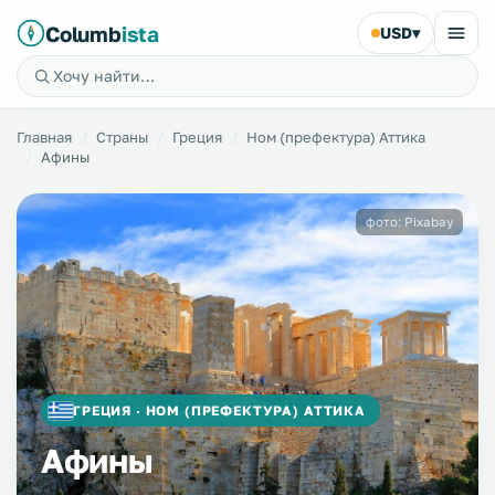
Columb
ista
USD
▾
Главная
Страны
Греция
Ном (префектура) Аттика
Афины
фото: Pixabay
ГРЕЦИЯ · НОМ (ПРЕФЕКТУРА) АТТИКА
Афины