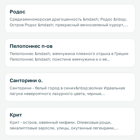
только город, полный архитектурных памятников, но и
практически сказочный прибрежный курорт. Салоники как
Родос
будто потерялись на фоне таких значимых курортных
жемчужин Греции, как Крит или Санторини, но это вовсе не
Средиземноморская драгоценность &mdash; Родос &nbsp;
делает их менее привлекательными.
Остров Родос &mdash; прекрасный вечнозеленый курорт,
которым можно наслаждаться круглогодично. Он прекрасен
и под палящими солнечными лучами, и в дождь, и
обдуваемый средиземноморским ветром.
Пелопоннес п-ов
Пелопоннес &mdash; жемчужина пляжного отдыха в Греции
Пелопоннес &mdash; поистине жемчужина и о ее
местонахождении известно не каждому. Рядовой турист
пройдет скорее всего мимо и никогда не узнает какое
чудесное сокровище он упустил.
Санторини о.
Санторини - белый город в синих&nbsp;волнах Идеальная
лагуна невероятного лазурного цвета, черные
вулканические скалы и сказочный город с маленькими
белыми домиками с синими ставнями и дверями &mdash; вы
на Санторини. Санторини - это часть группы островов,
Крит
которые называются Киклады.
Крит - остров, овеянный мифами. Оливковые рощи,
эвкалиптовые заросли, улицы, окутанные легендами,
высокие живописные горы, целых три моря, омывающих
остров, гостеприимные жители, вкуснейшая еда &mdash; все