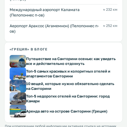
Международный аэропорт Каламата
≈ 232 км
(Пелопоннес п-ов)
Аеропорт Араксос (Агамемнон) (Пелопоннес п-
≈ 252 км
ов)
«ГРЕЦИЯ» В БЛОГЕ
Путешествие на Санторини осенью: как увидеть
все и действительно отдохнуть
Топ-5 самых красивых и колоритных отелей и
апартаментов Санторини
10 вещей, которые нужно обязательно сделать
на Санторини
Топ-5 недорогих отелей на Санторини: город
Камари
Аренда авто на острове Санторини (Греция)
При копировании любой информации активная ссылка на источник