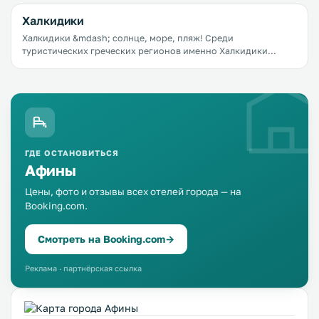
это сделало Крит одним из самых популярных
Халкидики
туристических направлений в Греции.
Халкидики &mdash; солнце, море, пляж! Среди
туристических греческих регионов именно Халкидики
являются одним из самых популярных. Столицей этого
райского уголка является город Полийирос.
ГДЕ ОСТАНОВИТЬСЯ
Афины
Цены, фото и отзывы всех отелей города — на
Booking.com.
Смотреть на Booking.com
→
Реклама · партнёрская ссылка