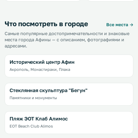
своему расположению в самом
Станция метро Omonoia
сердце делового и коммерческого
соединяющая мини-гос
района Афин. .
различными районами 
расположена прямо за у
Что посмотреть в городе
Все места →
Самые популярные достопримечательности и знаковые
места города Афины — с описанием, фотографиями и
адресами.
Исторический центр Афин
Акрополь, Монастираки, Плака
Стеклянная скульптура "Бегун"
Памятники и монументы
Пляж ЭОТ Клаб Алимос
EOT Beach Club Alimos