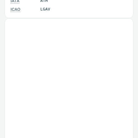
IATA
ATH
ICAO
LGAV