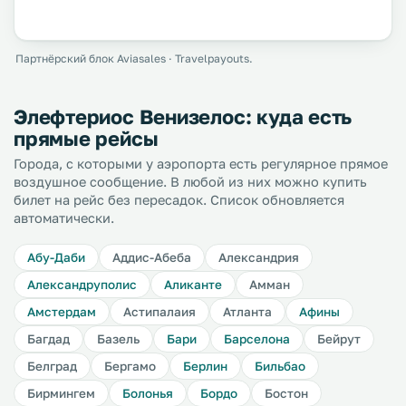
Партнёрский блок Aviasales · Travelpayouts.
Элефтериос Венизелос: куда есть
прямые рейсы
Города, с которыми у аэропорта есть регулярное прямое
воздушное сообщение. В любой из них можно купить
билет на рейс без пересадок. Список обновляется
автоматически.
Абу-Даби
Аддис-Абеба
Александрия
Александруполис
Аликанте
Амман
Амстердам
Астипалаия
Атланта
Афины
Багдад
Базель
Бари
Барселона
Бейрут
Белград
Бергамо
Берлин
Бильбао
Бирмингем
Болонья
Бордо
Бостон