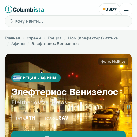
Columb
ista
USD
▾
Главная
Страны
Греция
Ном (префектура) Аттика
Афины
Элефтериос Венизелос
фото: Mojitive
ГРЕЦИЯ · АФИНЫ
Элефтериос Венизелос
Eleftherios Venizelos
ATH
LGAV
IATA
ICAO