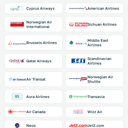
Cyprus Airways
American Airlines
Norwegian Air
Sichuan Airlines
International
Middle East
Brussels Airlines
Airlines
Scandinavian
Qatar Airways
Airlines
Norwegian Air
Air Transat
Shuttle
Aura Airlines
Transavia
U5
Air Canada
Wizz Air
Neos
Jet2.com