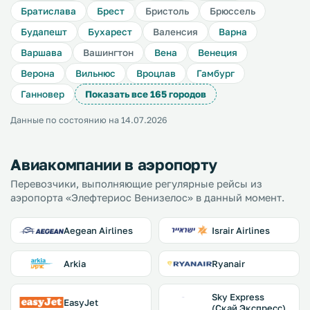
Братислава
Брест
Бристоль
Брюссель
Будапешт
Бухарест
Валенсия
Варна
Варшава
Вашингтон
Вена
Венеция
Верона
Вильнюс
Вроцлав
Гамбург
Ганновер
Показать все 165 городов
Данные по состоянию на 14.07.2026
Авиакомпании в аэропорту
Перевозчики, выполняющие регулярные рейсы из
аэропорта «Элефтериос Венизелос» в данный момент.
Aegean Airlines
Israir Airlines
Arkia
Ryanair
Sky Express
EasyJet
(Скай Экспресс)