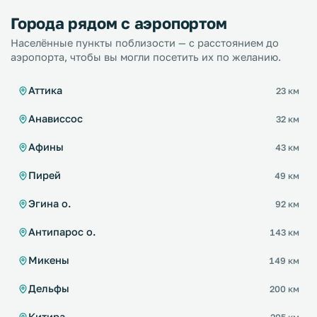
Города рядом с аэропортом
Населённые пункты поблизости — с расстоянием до
аэропорта, чтобы вы могли посетить их по желанию.
Аттика
23 км
Анависсос
32 км
Афины
43 км
Пирей
49 км
Эгина о.
92 км
Антипарос о.
143 км
Микены
149 км
Дельфы
200 км
Китира