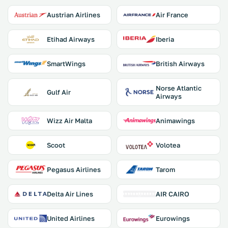
Austrian Airlines
Air France
Etihad Airways
Iberia
SmartWings
British Airways
Norse Atlantic
Gulf Air
Airways
Wizz Air Malta
Animawings
Scoot
Volotea
Pegasus Airlines
Tarom
Delta Air Lines
AIR CAIRO
United Airlines
Eurowings