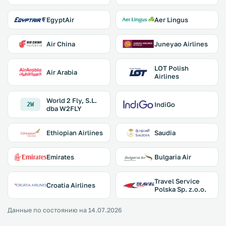
EgyptAir
Aer Lingus
Air China
Juneyao Airlines
LOT Polish
Air Arabia
Airlines
World 2 Fly, S.L.
IndiGo
2W
dba W2FLY
Ethiopian Airlines
Saudia
Emirates
Bulgaria Air
Travel Service
Croatia Airlines
Polska Sp. z.o.o.
Данные по состоянию на 14.07.2026