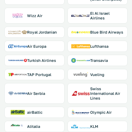
El Al Israel
Wizz Air
Airlines
Royal Jordanian
Blue Bird Airways
Air Europa
Lufthansa
Turkish Airlines
Transavia
TAP Portugal
Vueling
Swiss
Air Serbia
International Air
Lines
airBaltic
Olympic Air
Alitalia
KLM