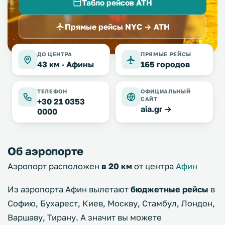
Табло рейсов ATH
Прямые рейсы NYC → ATH
ДО ЦЕНТРА
ПРЯМЫЕ РЕЙСЫ
43 км ·
Афины
165 городов
ТЕЛЕФОН
ОФИЦИАЛЬНЫЙ
САЙТ
+30 21 0353
aia.gr →
0000
Об аэропорте
Аэропорт расположен
в 20 км
от центра
Афин
Из аэропорта Афин вылетают
бюджетные рейсы
в
Софию, Бухарест, Киев, Москву, Стамбул, Лондон,
Варшаву, Тирану. А значит вы можете