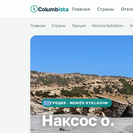
Columb
ista
Главная
Страны
Отел
Главная
Страны
Греция
Nomós Kykládon
Н
ГРЕЦИЯ · NOMÓS KYKLÁDON
Наксос о.