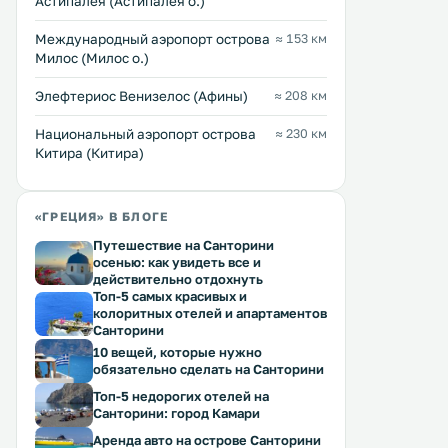
Астипалея (Астипалея о.)
Междунарoдный аэропорт острова
≈ 153 км
Милос (Милос о.)
Элефтериос Венизелос (Афины)
≈ 208 км
Национальный аэропорт острова
≈ 230 км
Китира (Китира)
«ГРЕЦИЯ» В БЛОГЕ
Путешествие на Санторини
осенью: как увидеть все и
действительно отдохнуть
Топ-5 самых красивых и
колоритных отелей и апартаментов
Санторини
10 вещей, которые нужно
обязательно сделать на Санторини
Топ-5 недорогих отелей на
Санторини: город Камари
Аренда авто на острове Санторини