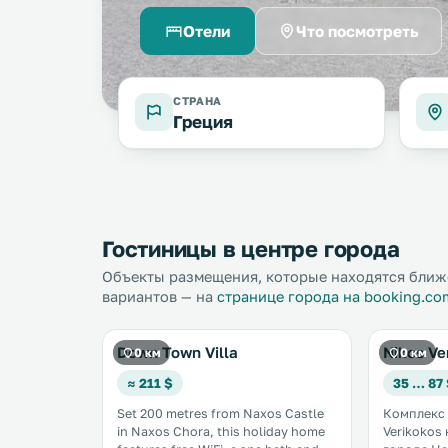
Отели
Что посмотреть
СТРАНА
Греция
Гостиницы в центре города
Объекты размещения, которые находятся ближе
вариантов — на
странице города на booking.co
Down Town Villa
Nikos Ve
0 км
0 км
≈ 211 $
35 … 87
Set 200 metres from Naxos Castle
Комплекс 
in Naxos Chora, this holiday home
Verikokos