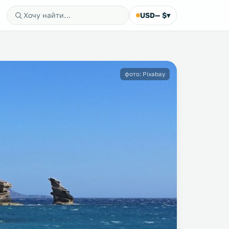
USD
— $
▾
фото: Pixabay