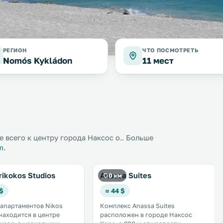
РЕГИОН
ЧТО ПОСМОТРЕТЬ
Nomós Kykládon
11 мест
 всего к центру города Наксос о.. Больше
m
.
rikokos Studios
Anassa Suites
0 км
 $
≈ 44 $
апартаментов Nikos
Комплекс Anassa Suites
 находится в центре
расположен в городе Наксос