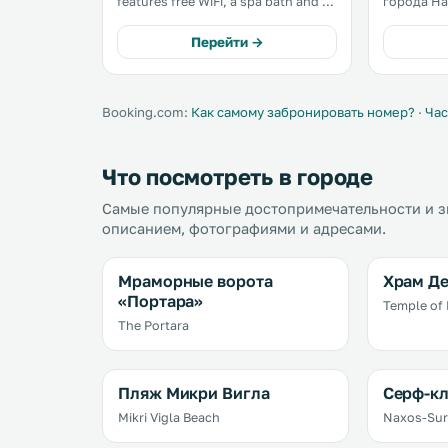
features free WiFi, a spa bath and a
города На
terrace. The air-conditioned unit is
минутах х
800 metres from Portara. Free
метрах от
Перейти →
private parking is available on site.
С балкона
The kitchen has a dishwasher and
открывает
an. . . .
или сад. .
Booking.com:
Как самому забронировать номер?
·
Час
Что посмотреть в городе
Самые популярные достопримечательности и зн
описанием, фотографиями и адресами.
Мраморные ворота
Храм Д
«Портара»
Temple of
The Portara
Пляж Микри Вигла
Серф-кл
Mikri Vigla Beach
Naxos-Sur