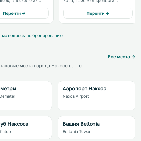
ксос, в нескольких
Хора, в 200 м от крепости
одьбы от порта и в 300
Наксоса. Во всех номерах есть
 пляжа Агиос-Георгиос.
телевизор с плоским экраном. В
Перейти →
Перейти →
 номеров-студио
некоторых из них обустроен
ся вид на Эгейское море
гостиный уголок. Из окон ряда
номеров открывается вид на море,
сад или город. .
тые вопросы по бронированию
Все места →
аковые места города Наксос о. — с
еметры
Аэропорт Наксос
 Demeter
Naxos Airport
уб Наксоса
Башня Bellonia
f club
Bellonia Tower