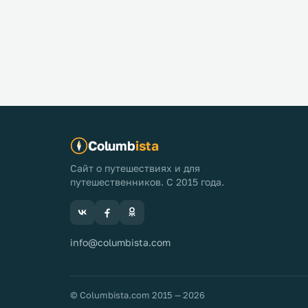
вовсе не к
Ариадны, 
переходит
Columb
ista
Сайт о путешествиях и для
путешественников. С 2015 года.
info@columbista.com
© Columbista.com 2015 — 2026