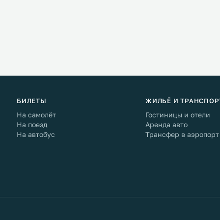
амень, а клубок
а голос экскурсовода
 в глас старика Гомера.
БИЛЕТЫ
ЖИЛЬЁ И ТРАНСПОР
На самолёт
Гостиницы и отели
На поезд
Аренда авто
На автобус
Трансфер в аэропорт