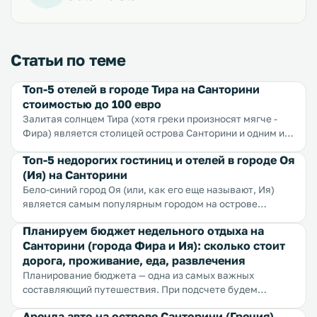
Статьи по теме
Топ-5 отелей в городе Тира на Санторини
стоимостью до 100 евро
Залитая солнцем Тира (хотя греки произносят мягче -
Фира) является столицей острова Санторини и одним из
самых популярных и красивых городов острова. Тира
Топ-5 недорогих гостиниц и отелей в городе Оя
славится роскошными рассветами и закатами,
(Ия) на Санторини
просторными пляжами, оригинальной архитектурой и
очень удобным расположением...
Бело-синий город Оя (или, как его еще называют, Ия)
является самым популярным городом на острове
Санторини и одной из самых известных
Планируем бюджет недельного отдыха на
достопримечательностей Греции. На всех иллюстрациях
Санторини (города Фира и Ия): сколько стоит
Санторини изображен именно этот город. Оя известна
дорога, проживание, еда, развлечения
своей необычной архитектурой — практически все отели
и апартаменты здесь сделаны в виде «пещер» с
Планирование бюджета — одна из самых важных
округлыми стенами и дверями в виде арок. Сюда также
составляющий путешествия. При подсчете будем
приезжают за невероятными закатами, вкусной
отталкиваться от основных категорий трат: проезд
Аренда авто на острове Санторини (Греция)