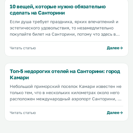
в сентябре, чтобы своими глазами увидеть все самые
10 вещей, которые нужно обязательно
красивые города и пляжи, составить идеальный
сделать на Санторини
маршрут по Санторини и рассказать вам о своем
опыте.
Если душа требует праздника, ярких впечатлений и
эстетического удовольствия, то незамедлительно
покупайте билет на Санторини, потому что здесь в
избытке есть все, что вам нужно. Уникальная
архитектура — есть! Завораживающие горы — есть!
Далее
Читать статью
Дымящиеся вулканы — есть! Глубокое синее море —
есть! Просторные песчаные пляжи, великолепные
закаты, вкуснейшая еда, оригинальные отели,
Топ-5 недорогих отелей на Санторини: город
гостеприимные местные жители — и это далеко не
Камари
весь список достоинств острова Санторини.
Рассказываем вам, чем заняться на Санторини, чтобы
Небольшой приморский поселок Камари известен не
проникнуться духом этого острова...
только тем, что в нескольких километрах около него
расположен международный аэропорт Санторини, но
и великолепными песчаными пляжами, уютными
отелями и симпатичными кафе, а также очень
Далее
Читать статью
низкими ценами на все услуги и развлечения.
Камари находится в 9 км от столицы Санторини...