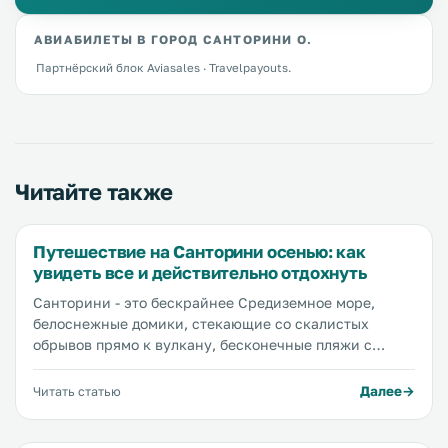
АВИАБИЛЕТЫ В ГОРОД САНТОРИНИ О.
Партнёрский блок Aviasales · Travelpayouts.
Читайте также
Путешествие на Санторини осенью: как
увидеть все и действительно отдохнуть
Санторини - это бескрайнее Средиземное море,
белоснежные домики, стекающие со скалистых
обрывов прямо к вулкану, бесконечные пляжи с
мягким песком, аутентичные отели и гостевые дома,
самые красивые в мире закаты, вкусная и полезная
Далее
Читать статью
еда, ленивые коты, отдыхающие везде, где можно
отдохнуть, и океан впечатлений. Мы поехали на отдых