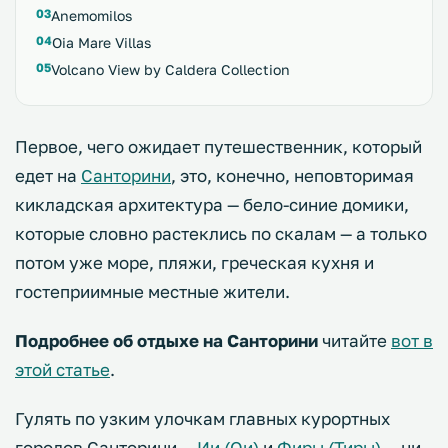
Anemomilos
Oia Mare Villas
Volcano View by Caldera Collection
Первое, чего ожидает путешественник, который
едет на
Санторини
, это, конечно, неповторимая
кикладская архитектура — бело-синие домики,
которые словно растеклись по скалам — а только
потом уже море, пляжи, греческая кухня и
гостеприимные местные жители.
Подробнее об отдыхе на Санторини
читайте
вот в
этой статье
.
Гулять по узким улочкам главных курортных
городов Санторини —
Ии (Ои)
и
Фиры (Тиры)
— ни