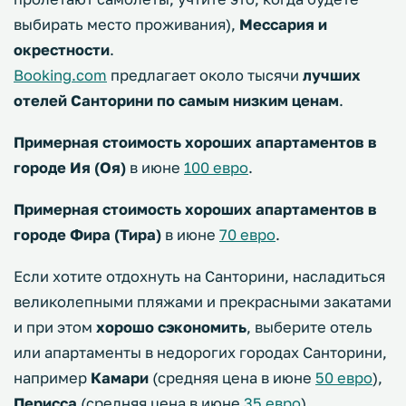
выбирать место проживания),
Мессария и
окрестности
.
Booking.com
предлагает около тысячи
лучших
отелей Санторини по самым низким ценам
.
Примерная стоимость хороших апартаментов в
городе Ия (Оя)
в июне
100 евро
.
Примерная стоимость хороших апартаментов в
городе Фира (Тира)
в июне
70 евро
.
Если хотите отдохнуть на Санторини, насладиться
великолепными пляжами и прекрасными закатами
и при этом
хорошо сэкономить
, выберите отель
или апартаменты в недорогих городах Санторини,
например
Камари
(средняя цена в июне
50 евро
),
Перисса
(средняя цена в июне
35 евро
).