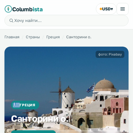
Columb
ista
USD
▾
Главная
Страны
Греция
Санторини о.
фото: Pixabay
ГРЕЦИЯ
Санторини о.