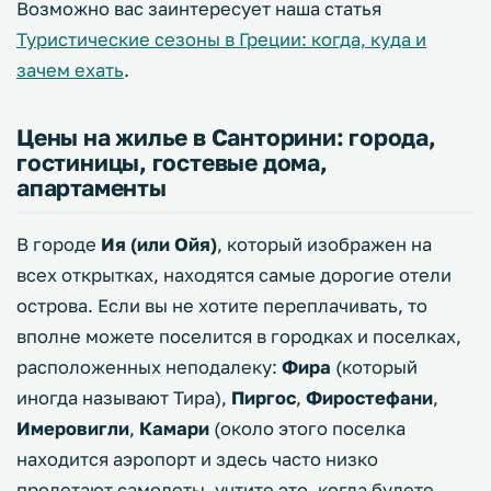
Возможно вас заинтересует наша статья
Туристические сезоны в Греции: когда, куда и
зачем ехать
.
Цены на жилье в Санторини: города,
гостиницы, гостевые дома,
апартаменты
В городе
Ия (или Ойя)
, который изображен на
всех открытках, находятся самые дорогие отели
острова. Если вы не хотите переплачивать, то
вполне можете поселится в городках и поселках,
расположенных неподалеку:
Фира
(который
иногда называют Тира),
Пиргос
,
Фиростефани
,
Имеровигли
,
Камари
(около этого поселка
находится аэропорт и здесь часто низко
пролетают самолеты, учтите это, когда будете