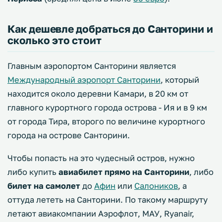
Как дешевле добраться до Санторини и
сколько это стоит
Главным аэропортом Санторини является
Международный аэропорт Санторини
, который
находится около деревни Камари, в 20 км от
главного курортного города острова - Ия и в 9 км
от города Тира, второго по величине курортного
города на острове Санторини.
Чтобы попасть на это чудесный остров, нужно
либо купить
авиабилет прямо на Санторини
, либо
билет на самолет
до
Афин
или
Салоников
, а
оттуда лететь на Санторини. По такому маршруту
летают авиакомпании Аэрофлот, МАУ, Ryanair,