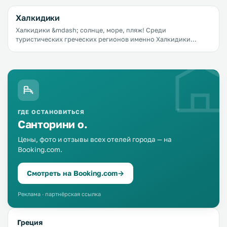
остров, гостеприимные жители, вкуснейшая еда &mdash; все
это сделало Крит одним из самых популярных
Халкидики
туристических направлений в Греции.
Халкидики &mdash; солнце, море, пляж! Среди
туристических греческих регионов именно Халкидики
являются одним из самых популярных. Столицей этого
райского уголка является город Полийирос.
ГДЕ ОСТАНОВИТЬСЯ
Санторини о.
Цены, фото и отзывы всех отелей города — на
Booking.com.
Смотреть на Booking.com
→
Реклама · партнёрская ссылка
Греция