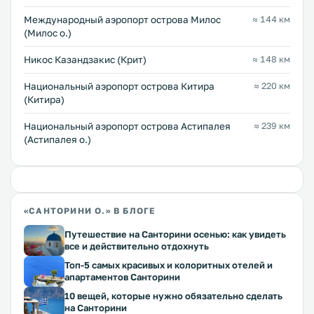
Междунарoдный аэропорт острова Милос
≈ 144 км
(Милос о.)
Никос Казандзакис (Крит)
≈ 148 км
Национальный аэропорт острова Китира
≈ 220 км
(Китира)
Национальный аэропорт острова Астипалея
≈ 239 км
(Астипалея о.)
«САНТОРИНИ О.» В БЛОГЕ
Путешествие на Санторини осенью: как увидеть
все и действительно отдохнуть
Топ-5 самых красивых и колоритных отелей и
апартаментов Санторини
10 вещей, которые нужно обязательно сделать
на Санторини