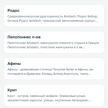
только город, полный архитектурных памятников, но и
практически сказочный прибрежный курорт. Салоники как
Родос
будто потерялись на фоне таких значимых курортных
жемчужин Греции, как Крит или Санторини, но это вовсе не
Средиземноморская драгоценность &mdash; Родос &nbsp;
делает их менее привлекательными.
Остров Родос &mdash; прекрасный вечнозеленый курорт,
которым можно наслаждаться круглогодично. Он прекрасен
и под палящими солнечными лучами, и в дождь, и
обдуваемый средиземноморским ветром.
Пелопоннес п-ов
Пелопоннес &mdash; жемчужина пляжного отдыха в Греции
Пелопоннес &mdash; поистине жемчужина и о ее
местонахождении известно не каждому. Рядовой турист
пройдет скорее всего мимо и никогда не узнает какое
чудесное сокровище он упустил.
Афины
Афины - древнейшая столица Покупая билет в Афины, вы
попадаете в Древнюю Элладу,&nbsp;Акрополь, театр
Диониса, Парфенон, храм Гефеста, Ареопаг, храм Зевса,
Агора &mdash; здесь эти с детства знакомые всем
мифические слова приобретают реальные очертания.
Крит
Кажется, что море сейчас вынесет на берег корабль Ясона,
камень на тропе вовсе не камень, а клубок Ариадны, а голос
Крит - остров, овеянный мифами. Оливковые рощи,
экскурсовода переходит в глас старика Гомера.
эвкалиптовые заросли, улицы, окутанные легендами,
высокие живописные горы, целых три моря, омывающих