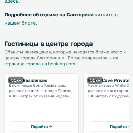
здесь
.
Подробнее об отдыхе на Санторини
читайте
в
нашем блоге
.
Гостиницы в центре города
Объекты размещения, которые находятся ближе всего к
центру города Санторини о.. Больше вариантов — на
странице города на booking.com
.
Gonia Residences
White Cave Private V
1 км
1 км
В комплексе Gonia Residences,
Частная вилла White Ca
расположенном в городе Пиргос,
расположена в городе П
в 300 метрах от музея-винодельни
100 метрах от художес
Art Space Santorini, к услугам
музея Санторини. К услугам
гостей бесплатный Wi-Fi, терраса и
гостей бесплатный Wi-Fi
гидромассажная ванна. На
терраса и балкон. Кухня оснащена
территории обустроена
духовкой, тостером,
бесплатная частная парковка. .
кофемашиной и чайнико
Перейти →
Перейти →