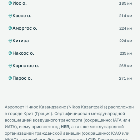
Иос о.
185 км
Касос о.
214 км
Аморгос о.
224 км
Китира
224 км
Наксос о.
235 км
Карпатос о.
268 км
Парос о.
271 км
Аэропорт Никос Казандзакис (Nikos Kazantzakis) расположен
в городе Крит (Греция). Сертифицирован международной
ассоциацией воздушного транспорта (сокращенно: IATA или
ИАТА), и ему присвоен код
HER
; а так же международной
организацией гражданской авиации (сокращенно: ICAO или
ИКАО), которой ему был присвоен код
LGIR
. Расстояние от