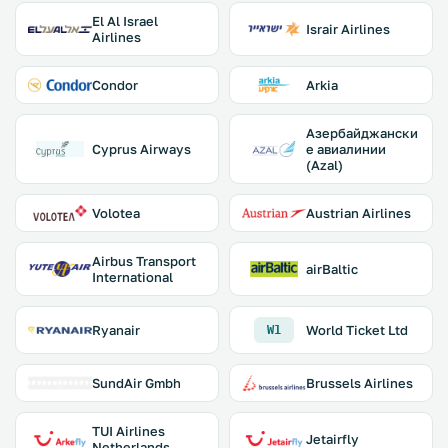
El Al Israel
Israir Airlines
Airlines
Condor
Arkia
Азербайджански
Cyprus Airways
е авиалинии
(Azal)
Volotea
Austrian Airlines
Airbus Transport
airBaltic
International
Ryanair
World Ticket Ltd
W1
SundAir Gmbh
Brussels Airlines
TUI Airlines
Jetairfly
Netherlands