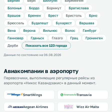
Берлин
Берн
Биллунн
Бирмингем
Болонья
Бордо
Борнмут
Братислава
Брашов
Бремен
Брест
Бристоль
Брно
Брюссель
Будапешт
Бухарест
Варшава
Вена
Верона
Вильнюс
Волос
Гамбург
Ганновер
Гданьск
Глазго
Грац
Гронинген
Дерби
Показать все 123 города
Данные по состоянию на 06.08.2026
Авиакомпании в аэропорту
Перевозчики, выполняющие регулярные рейсы из
аэропорта «Никос Казандзакис» в данный момент.
SmartWings
Transavia
Aegean Airlines
Wizz Air Malta