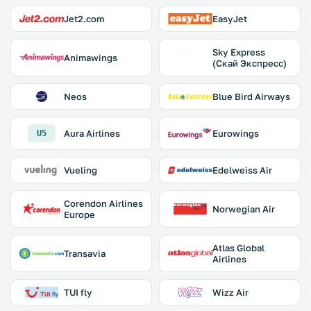
Jet2.com
EasyJet
Sky Express
Animawings
(Скай Экспресс)
Neos
Blue Bird Airways
Aura Airlines
Eurowings
U5
Vueling
Edelweiss Air
Corendon Airlines
Norwegian Air
Europe
Atlas Global
Transavia
Airlines
TUI fly
Wizz Air