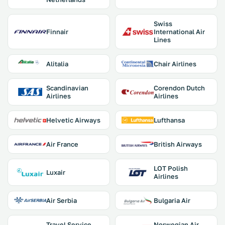
Swiss
Finnair
International Air
Lines
Alitalia
Chair Airlines
Scandinavian
Corendon Dutch
Airlines
Airlines
Helvetic Airways
Lufthansa
Air France
British Airways
LOT Polish
Luxair
Airlines
Air Serbia
Bulgaria Air
Travel Service
Norwegian Air