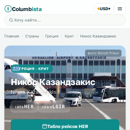
Columb
ista
USD
▾
Главная
Страны
Греция
Крит
Никос Казандзакис
фото: Benoît Prieur
ГРЕЦИЯ · КРИТ
Никос Казандзакис
Nikos Kazantzakis
HER
LGIR
IATA
ICAO
Табло рейсов HER