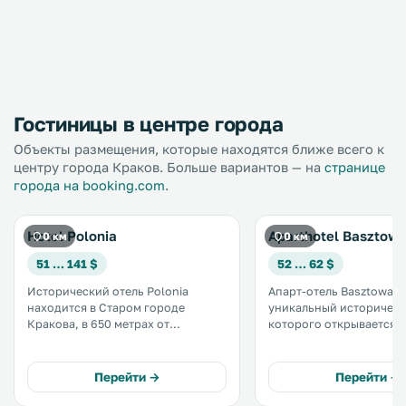
Гостиницы в центре города
Объекты размещения, которые находятся ближе всего к
центру города Краков. Больше вариантов — на
странице
города на booking.com
.
Hotel Polonia
Aparthotel Basztow
0 км
0 км
51 … 141 $
52 … 62 $
Исторический отель Polonia
Апарт-отель Basztowa з
находится в Старом городе
уникальный историческ
Кракова, в 650 метрах от
которого открывается
Рыночной площади и всего в 5
прекрасный вид на кра
минутах ходьбы от Центрального
парк Планты и Словацкий
железнодорожного вокзала
услугам гостей бесплат
Перейти →
Перейти →
Кракова. .
в Интернет. .