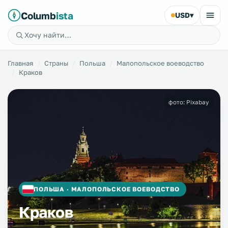
Columb
ista
USD
▾
Главная
Страны
Польша
Малопольское воеводство
Краков
фото: Pixabay
ПОЛЬША · МАЛОПОЛЬСКОЕ ВОЕВОДСТВО
Краков