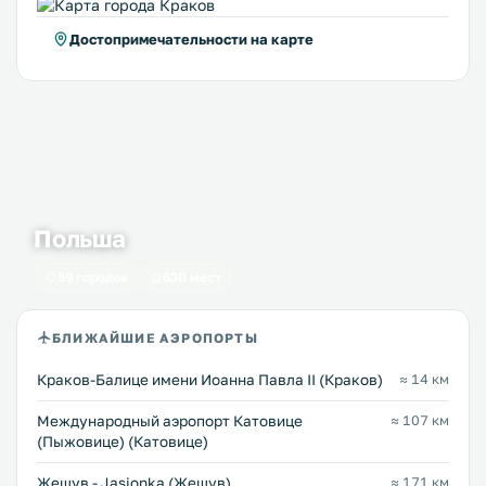
Достопримечательности на карте
Польша
59 городов
630 мест
БЛИЖАЙШИЕ АЭРОПОРТЫ
Краков-Балице имени Иоанна Павла II (Краков)
≈ 14 км
Международный аэропорт Катовице
≈ 107 км
(Пыжовице) (Катовице)
Жешув - Jasionka (Жешув)
≈ 171 км