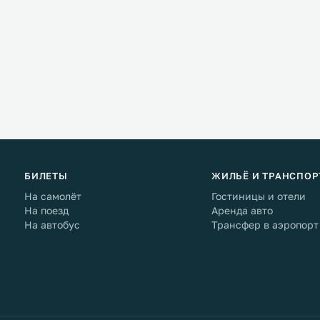
сейчас вынесет на берег
направлений в Греции.
сона, камень на тропе
амень, а клубок
а голос экскурсовода
 в глас старика Гомера.
БИЛЕТЫ
ЖИЛЬЁ И ТРАНСПОР
На самолёт
Гостиницы и отели
На поезд
Аренда авто
На автобус
Трансфер в аэропорт