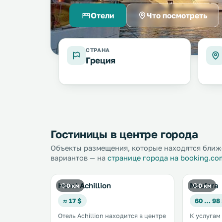
Отели
Что посмотреть
СТРАНА
Греция
Гостиницы в центре города
Объекты размещения, которые находятся ближе
вариантов — на
странице города на booking.co
Hotel Achillion
Noufara
0 км
0 км
≈ 17 $
60 … 98
Отель Achillion находится в центре
К услугам