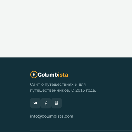
Киклады.
что море 
корабль Я
вовсе не к
Ариадны, 
переходит
Columb
ista
Сайт о путешествиях и для
путешественников. С 2015 года.
info@columbista.com