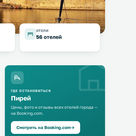
ОТЕЛИ
56 отелей
ГДЕ ОСТАНОВИТЬСЯ
Пирей
Цены, фото и отзывы всех отелей города —
Anita Hotel
на Booking.com.
Piraeus Dream Hotel
0 км
0 км
35 … 97 $
35 … 116 $
Смотреть на Booking.com
→
В отеле Anita, расположенном
Отель Piraeus Dream City