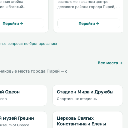
очная стойка
расположен в самом центре
ии и богатый
делового района города Пирей, в
ьный завтрак. Отель
нескольких минутах ходьбы от
н в 5 минутах ходьбы от
главного порта. Сотрудники отеля
я. .
говорят на нескольких языках и
Перейти →
Перейти →
готовы помочь гостям в любое
время суток. .
тые вопросы по бронированию
Все места →
наковые места города Пирей — с
ый Одеон
Стадион Мира и Дружбы
deon
Спортивные стадионы
 музей Греции
Церковь Святых
Константина и Елены
Museum of Greece