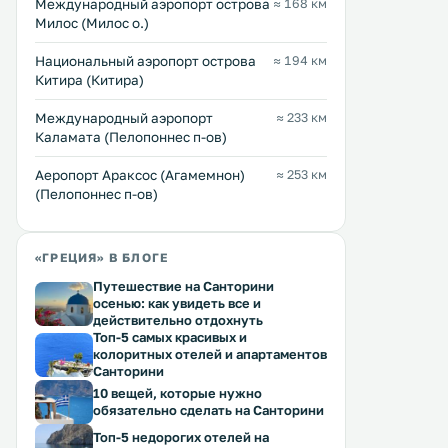
Междунарoдный аэропорт острова
≈ 168 км
Милос (Милос о.)
Национальный аэропорт острова
≈ 194 км
Китира (Китира)
Международный аэропорт
≈ 233 км
Каламата (Пелопоннес п-ов)
Аеропорт Араксос (Агамемнон)
≈ 253 км
(Пелопоннес п-ов)
«ГРЕЦИЯ» В БЛОГЕ
Путешествие на Санторини
осенью: как увидеть все и
действительно отдохнуть
Топ-5 самых красивых и
колоритных отелей и апартаментов
Санторини
10 вещей, которые нужно
обязательно сделать на Санторини
Топ-5 недорогих отелей на