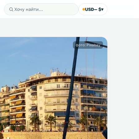
USD
— $
▾
фото: Pixabay