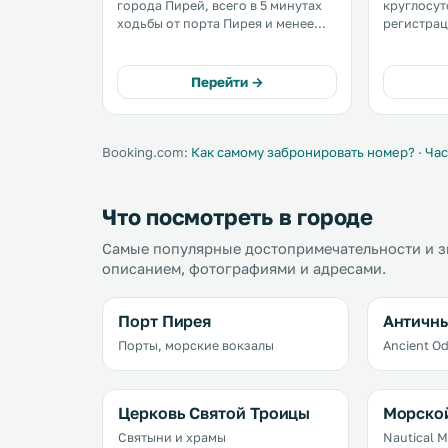
города Пирей, всего в 5 минутах
круглосут
ходьбы от порта Пирея и менее
регистрац
чем в 10 минутах ходьбы от
континентал
городского железнодорожного
расположе
вокзала Пирея (линия метро 1). .
порта Пире
Перейти →
Booking.com:
Как самому забронировать номер?
·
Час
Что посмотреть в городе
Самые популярные достопримечательности и з
описанием, фотографиями и адресами.
Порт Пирея
Античн
Порты, морские вокзалы
Ancient O
Церковь Святой Троицы
Морской
Святыни и храмы
Nautical 