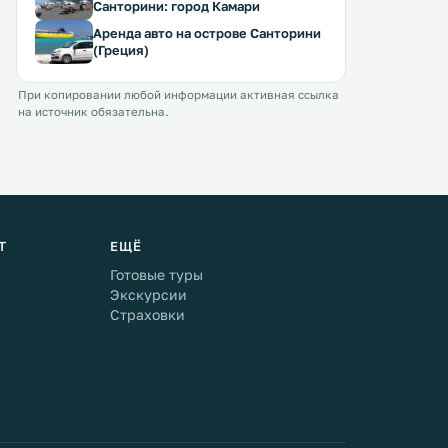
Санторини: город Камари
Аренда авто на острове Санторини
(Греция)
При копировании любой информации активная ссылка
на источник обязательна.
Т
ЕЩЁ
Готовые туры
Экскурсии
Страховки