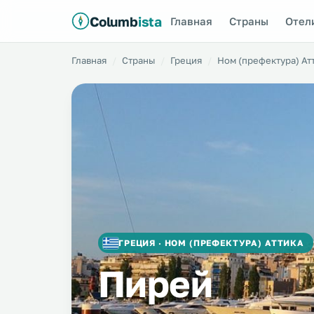
Columb
ista
Главная
Страны
Отел
Главная
Страны
Греция
Ном (префектура) Ат
ГРЕЦИЯ · НОМ (ПРЕФЕКТУРА) АТТИКА
Пирей