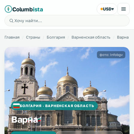
Columb
ista
USD
▾
Главная
Страны
Болгария
Варненская область
Варна
фото: Infobgv
БОЛГАРИЯ · ВАРНЕНСКАЯ ОБЛАСТЬ
Варна