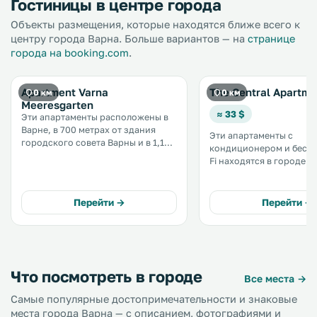
Гостиницы в центре города
Объекты размещения, которые находятся ближе всего к
центру города Варна. Больше вариантов — на
странице
города на booking.com
.
Apartment Varna
The Central Apartme
0 км
0 км
Meeresgarten
≈ 33 $
Эти апартаменты расположены в
Варне, в 700 метрах от здания
Эти апартаменты с
городского совета Варны и в 1,1
кондиционером и беспл
км от Успенского собора. К
Fi находятся в городе В
услугам гостей бесплатная
метрах от ратуши. Мини-кухня
частная парковка. .
оснащена холодильником. Го
предоставляются полот
Перейти →
Перейти →
постельное белье. .
Что посмотреть в городе
Все места →
Самые популярные достопримечательности и знаковые
места города Варна — с описанием, фотографиями и