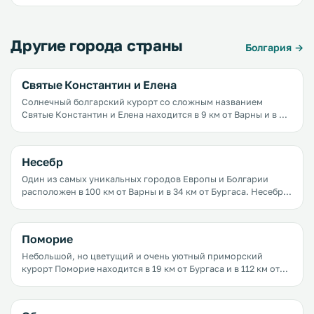
Другие города страны
Болгария →
Святые Константин и Елена
Солнечный болгарский курорт со сложным названием
Святые Константин и Елена находится в 9 км от Варны и в 9
км от Золотых Песков. Кто-то едет сюда целенаправленно, а
кто-то заезжает на один-два дня из Варны или Золотых
Песков.
Несебр
Один из самых уникальных городов Европы и Болгарии
расположен в 100 км от Варны и в 34 км от Бургаса. Несебр -
не самый популярный город у наших туристов, а зря, ведь
здесь вас ждут великолепные песчаные пляжи, романтичные
скалы, древние руины, многим из которых больше 3 тысяч
Поморие
лет, старинные церкви, термальные источники и, что самое
приятное, очень низкие цены.
Небольшой, но цветущий и очень уютный приморский
курорт Поморие находится в 19 км от Бургаса и в 112 км от
Варны. Сюда едут те, кто любит спокойный отдых у моря и на
природе, кто ценит пляжи, свободное пространство и
тишину.