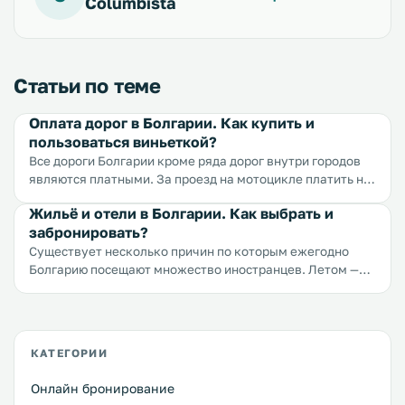
Columbista
Статьи по теме
Оплата дорог в Болгарии. Как купить и
пользоваться виньеткой?
Все дороги Болгарии кроме ряда дорог внутри городов
являются платными. За проезд на мотоцикле платить не
надо. Плата за дороги в Болгарии называется
Жильё и отели в Болгарии. Как выбрать и
«Виньетка» (по-болгарски «винетна такса» или
забронировать?
«винетката»), приобрести ее можно прямо на границе
или на заправочных станциях.
Существует несколько причин по которым ежегодно
Болгарию посещают множество иностранцев. Летом —
это популярнейшие черноморские курорты: Солнечный
Берег, Несебр, Поморие, Варна, Бургас, Святые
Константин и Елена, Золотые Пески, Балчик, Созополь,
Кранево, Обзор, Равда. Зимой — города и курорты для
КАТЕГОРИИ
любителей горнолыжного спорта: Банско, Боровец,
Пампорово, гора Витоша. И круглый год —
Онлайн бронирование
архитектурные и исторические жемчужины — города