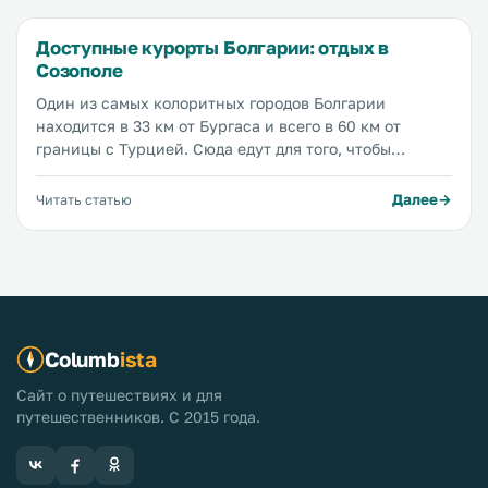
Доступные курорты Болгарии: отдых в
Созополе
Один из самых колоритных городов Болгарии
находится в 33 км от Бургаса и всего в 60 км от
границы с Турцией. Сюда едут для того, чтобы
позагорать на бесконечных песчаных пляжах,
покупаться в чистейшем теплом море, подышать
Далее
Читать статью
свежим воздухом, послушать громкие крики чаек,
погулять по красивым тенистым улицам и наесться
фруктов...
Columb
ista
Сайт о путешествиях и для
путешественников. С 2015 года.