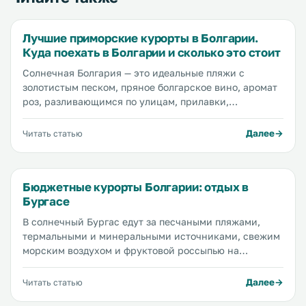
Лучшие приморские курорты в Болгарии.
Куда поехать в Болгарии и сколько это стоит
Солнечная Болгария — это идеальные пляжи с
золотистым песком, пряное болгарское вино, аромат
роз, разливающимся по улицам, прилавки,
заваленные недорогими фруктами и овощами, и, что
особенно приятно, низкие цены на все. На побережье
Далее
Читать статью
Болгарии огромное количество самых разных
курортных городов, городков и сел на любой вкус и
кошелек. Мы расскажем вам о самых популярных
Бюджетные курорты Болгарии: отдых в
пляжных курортах Болгарии и об их особенностях...
Бургасе
В солнечный Бургас едут за песчаными пляжами,
термальными и минеральными источниками, свежим
морским воздухом и фруктовой россыпью на
прилавках. К главным достопримечательностям
Бургаса относятся, разумеется, его пляжи, например
Далее
Читать статью
самый популярный пляж города...