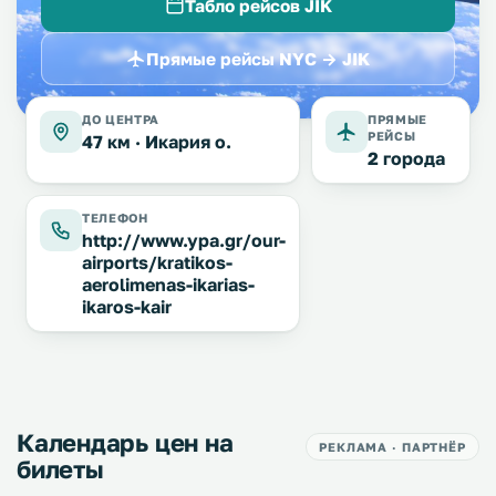
Табло рейсов JIK
Прямые рейсы NYC → JIK
ДО ЦЕНТРА
ПРЯМЫЕ
РЕЙСЫ
47 км ·
Икария о.
2 города
ТЕЛЕФОН
http://www.ypa.gr/our-
airports/kratikos-
aerolimenas-ikarias-
ikaros-kair
Календарь цен на
РЕКЛАМА · ПАРТНЁР
билеты