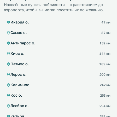
Населённые пункты поблизости — с расстоянием до
аэропорта, чтобы вы могли посетить их по желанию.
Икария о.
47 км
Самос о.
87 км
Антипарос о.
139 км
Хиос о.
144 км
Патмос о.
189 км
Лерос о.
200 км
Калимнос
242 км
Кос о.
253 км
Лесбос о.
294 км
Китира
338 км