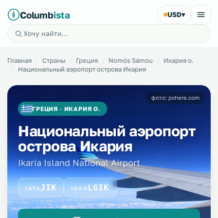
Columb
ista
USD
▾
Главная
Страны
Греция
Nomós Sámou
Икария о.
Национальный аэропорт острова Икария
фото: pxhere.com
ГРЕЦИЯ · ИКАРИЯ О.
Национальный аэропорт
острова Икария
Ikaria Island National Airport
JIK
LGIK
IATA
ICAO