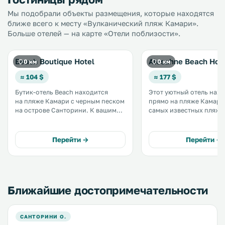
Мы подобрали объекты размещения, которые находятся
ближе всего к месту «Вулканический пляж Камари».
Больше отелей — на карте «Отели поблизости».
Beach Boutique Hotel
Alesahne Beach Hot
0 км
0 км
≈ 104 $
≈ 177 $
Бутик-отель Beach находится
Этот уютный отель нах
на пляже Камари с черным песком
прямо на пляже Камари
на острове Санторини. К вашим
самых известных пляже
услугам пляжный бар с
галькой на острове Тира
бесплатным WiFi и номера с
кондиционерами и видом на
Перейти →
Перейти →
Эгейское море, сад или
окрестности. .
Ближайшие достопримечательности
САНТОРИНИ О.