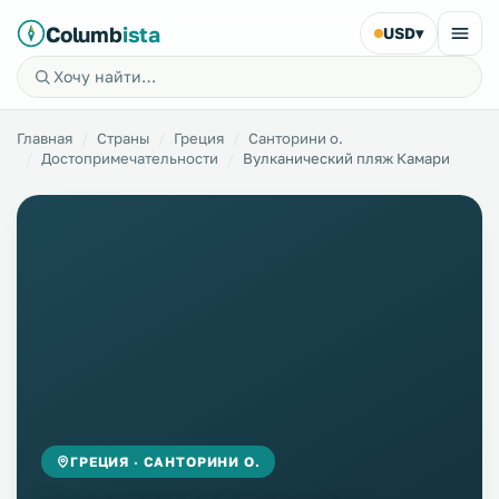
Columb
ista
USD
▾
Главная
Страны
Греция
Санторини о.
Достопримечательности
Вулканический пляж Камари
ГРЕЦИЯ · САНТОРИНИ О.