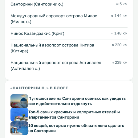
Санторини (Санторини о.)
≈ 5 км
Междунарoдный аэропорт острова Милос
≈ 144 км
(Милос о.)
Никос Казандзакис (Крит)
≈ 148 км
Национальный аэропорт острова Китира
≈ 220 км
(Китира)
Национальный аэропорт острова Астипалея
≈ 239 км
(Астипалея о.)
«САНТОРИНИ О.» В БЛОГЕ
Путешествие на Санторини осенью: как увидеть
все и действительно отдохнуть
Топ-5 самых красивых и колоритных отелей и
апартаментов Санторини
10 вещей, которые нужно обязательно сделать
на Санторини