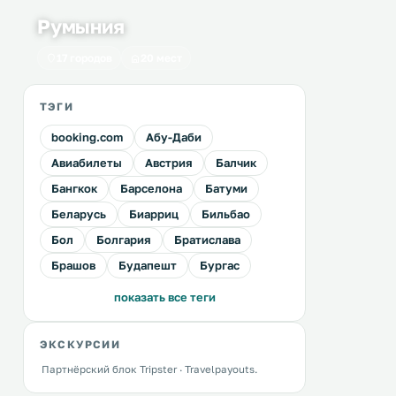
Румыния
17 городов
20 мест
ТЭГИ
booking.com
Абу-Даби
Авиабилеты
Австрия
Балчик
Бангкок
Барселона
Батуми
Беларусь
Биарриц
Бильбао
Бол
Болгария
Братислава
Брашов
Будапешт
Бургас
показать все теги
ЭКСКУРСИИ
Партнёрский блок Tripster · Travelpayouts.