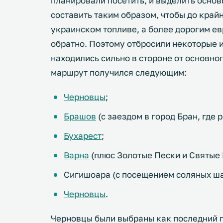
планировали посетить, и выделить осно
составить таким образом, чтобы до край
украинском топливе, а более дорогим е
обратно. Поэтому отбросили некоторые и
находились сильно в стороне от основно
маршрут получился следующим:
Черновцы
;
Брашов
(с заездом в город Бран, где
Бухарест
;
Варна
(плюс Золотые Пески и Святые 
Сигишоара (с посещением соляных ша
Черновцы
.
Черновцы были выбраны как последний 