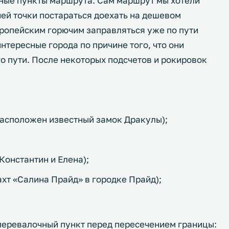
вные пункты маршрута. Сам маршрут мы хотели
ней точки постараться доехать на дешевом
вропейским горючим заправляться уже по пути
нтересные города по причине того, что они
го пути. После некоторых подсчетов и рокировок
 расположен известный замок Дракулы);
Константин и Елена);
хт «Салина Прайд» в городке Прайд);
перевалочный пункт перед пересечением границы: