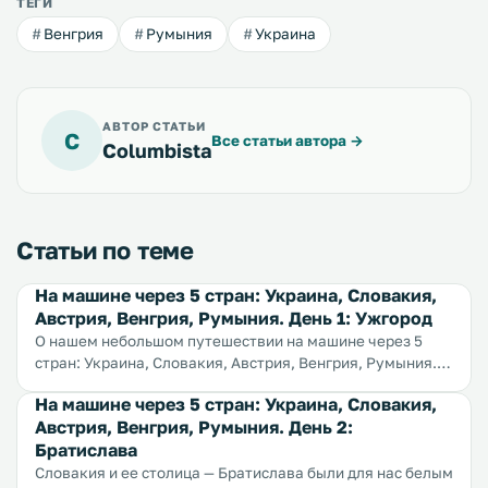
ТЕГИ
Венгрия
Румыния
Украина
АВТОР СТАТЬИ
C
Все статьи автора
→
Columbista
Статьи по теме
На машине через 5 стран: Украина, Словакия,
Австрия, Венгрия, Румыния. День 1: Ужгород
О нашем небольшом путешествии на машине через 5
стран: Украина, Словакия, Австрия, Венгрия, Румыния.
Мы планировали проехать по маршруту Киев — Ужгород
На машине через 5 стран: Украина, Словакия,
— Братислава — Вена — Будапешт — Клуж-Напока (?) —
Австрия, Венгрия, Румыния. День 2:
Мукачево — Киев. И первый день нашего путешествия
Братислава
привел нас в центр Закарпатской области Украины -
город Ужгород.
Словакия и ее столица — Братислава были для нас белым