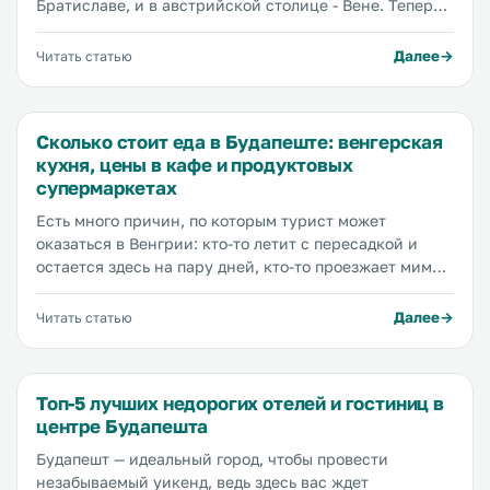
Братиславе, и в австрийской столице - Вене. Теперь
мы добрались до столицы Венгрии - Будапешта, в
котором планируем провести два полных дня.
Далее
Читать статью
Постараемся увидеть основные
достопримечательности, покататься на кораблике по
Дунаю, познакомиться с городской системой
Сколько стоит еда в Будапеште: венгерская
общественного транспорта, и просто дополнить наш
кухня, цены в кафе и продуктовых
багаж впечатлений.
супермаркетах
Есть много причин, по которым турист может
оказаться в Венгрии: кто-то летит с пересадкой и
остается здесь на пару дней, кто-то проезжает мимо
по пути в Австрию или Чехию и тоже остается на
пару дней, кто-то едет сюда целенаправленно… Как
Далее
Читать статью
бы там ни было ключевой момент таков — в
Будапеште нужно остаться как минимум на пару
дней, чтобы понять как все устроено в этом
Топ-5 лучших недорогих отелей и гостиниц в
прекраснейшем из венгерских городов. Сегодня мы
центре Будапешта
расскажем вам сколько стоит питание в Будапеште
на примере местных супермаркетов и кафе, а также
Будапешт — идеальный город, чтобы провести
раскроем секреты национальной кухни и, конечно,
незабываемый уикенд, ведь здесь вас ждет