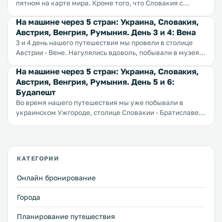
пятном на карте мира. Кроме того, что Словакия с
Чехией были до начала девяностых одним государством,
На машине через 5 стран: Украина, Словакия,
и что у Словакии флаг похож на флаг России, мы,
Австрия, Венгрия, Румыния. День 3 и 4: Вена
пожалуй, больше ничего не знали. Поэтому у нас от этой
страны и ожиданий особых не было, она просто была на
3 и 4 день нашего путешествия мы провели в столице
нашем пути в Вену. Забегая вперед скажу, что Словакия
Австрии - Вене. Нагулялись вдоволь, побывали в музеях
стала для нас приятной неожиданностью. Но давайте обо
и галереях, изучили принцип работы общественного
На машине через 5 стран: Украина, Словакия,
всем по порядку.
транспорта, скушали оригинальный Захер, повалялись
Австрия, Венгрия, Румыния. День 5 и 6:
на газоне императорского дворца, прошли квест по
Будапешт
добыче продуктов в воскресенье вечером, когда
закрыты все магазины.
Во время нашего путешествия мы уже побывали в
украинском Ужгороде, столице Словакии - Братиславе, и
в австрийской столице - Вене. Теперь мы добрались до
столицы Венгрии - Будапешта, в котором планируем
провести два полных дня. Постараемся увидеть
основные достопримечательности, покататься на
КАТЕГОРИИ
кораблике по Дунаю, познакомиться с городской
системой общественного транспорта, и просто
Онлайн бронирование
дополнить наш багаж впечатлений.
Города
Планирование путешествия