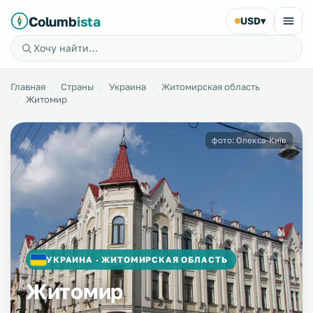
Columb
ista
USD
▾
Главная
Страны
Украина
Житомирская область
Житомир
фото: Олекса-Київ
УКРАИНА · ЖИТОМИРСКАЯ ОБЛАСТЬ
Житомир