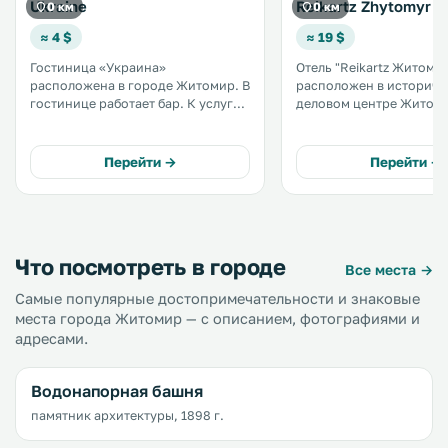
Ukraine
Reikartz Zhytomyr
0 км
0 км
≈ 4 $
≈ 19 $
Гостиница «Украина»
Отель "Reikartz Житоми
расположена в городе Житомир. В
расположен в историче
гостинице работает бар. К услугам
деловом центре Житом
гостей частная парковка на
предлагается своим го
прилегающей территории. Гости
номера с бесплатным Wi
размещаются в номерах с
бесплатную парковку. Соборная
Перейти →
Перейти →
собственной ванной комнатой. .
площадь находится в 5 
ходьбы от отеля. .
Что посмотреть в городе
Все места →
Самые популярные достопримечательности и знаковые
места города Житомир — с описанием, фотографиями и
адресами.
Водонапорная башня
памятник архитектуры, 1898 г.