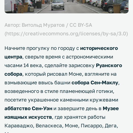
Автор: Витольд Муратов / CC BY-SA
(https://creativecommons.org/licenses/by-sa/3.0)
Начните прогулку по городу с
исторического
центра
, сверьте время с астрономическими
часами 14 века, сделайте зарисовку
Руанского
собора
, который рисовал Моне, взгляните на
взмывающие ввысь башни
собора Сен-Маклу
,
возведенного в стиле пламенеющей готики,
посетите украшенное каменными кружевами
аббатство Сен-Уэн
и завершите день в
Музее
изящных искусств
, где хранятся работы
Караваджо, Веласкеса, Моне, Писарро, Дега,