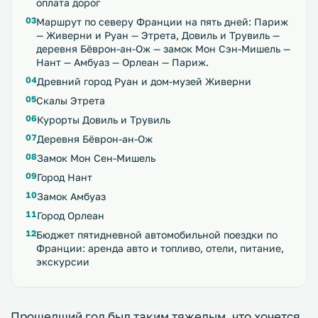
оплата дорог
Маршрут по северу Франции на пять дней: Париж
— Живерни и Руан — Этрета, Довиль и Трувиль —
деревня Бёврон-ан-Ож — замок Мон Сэн-Мишель —
Нант — Амбуаз — Орлеан — Париж.
Древний город Руан и дом-музей Живерни
Скалы Этрета
Курорты Довиль и Трувиль
Деревня Бёврон-ан-Ож
Замок Мон Сен-Мишель
Город Нант
Замок Амбуаз
Город Орлеан
Бюджет пятидневной автомобильной поездки по
Франции: аренда авто и топливо, отели, питание,
экскурсии
Прошедший год был таким тяжелым, что хочется