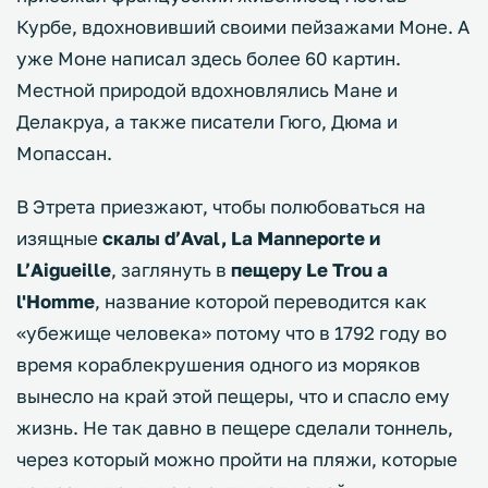
Курбе, вдохновивший своими пейзажами Моне. А
уже Моне написал здесь более 60 картин.
Местной природой вдохновлялись Мане и
Делакруа, а также писатели Гюго, Дюма и
Мопассан.
В Этрета приезжают, чтобы полюбоваться на
изящные
скалы d’Aval, La Manneporte и
L’Aigueille
, заглянуть в
пещеру Le Trou a
l'Homme
, название которой переводится как
«убежище человека» потому что в 1792 году во
время кораблекрушения одного из моряков
вынесло на край этой пещеры, что и спасло ему
жизнь. Не так давно в пещере сделали тоннель,
через который можно пройти на пляжи, которые