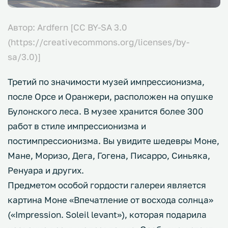
Автор: Ardfern [CC BY-SA 3.0
(https://creativecommons.org/licenses/by-
sa/3.0)]
Третий по значимости музей импрессионизма,
после Орсе и Оранжери, расположен на опушке
Булонского леса. В музее хранится более 300
работ в стиле импрессионизма и
постимпрессионизма. Вы увидите шедевры Моне,
Мане, Моризо, Дега, Гогена, Писарро, Синьяка,
Ренуара и других.
Предметом особой гордости галереи является
картина Моне «Впечатление от восхода солнца»
(«Impression. Soleil levant»), которая подарила