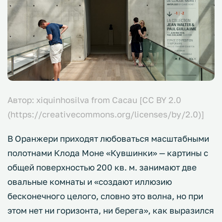
Автор: xiquinhosilva from Cacau [CC BY 2.0
(https://creativecommons.org/licenses/by/2.0)]
В Оранжери приходят любоваться масштабными
полотнами Клода Моне «Кувшинки» — картины с
общей поверхностью 200 кв. м. занимают две
овальные комнаты и «создают иллюзию
бесконечного целого, словно это волна, но при
этом нет ни горизонта, ни берега», как выразился