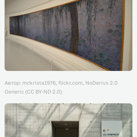
Автор: mckrista1976, flickr.com, NoDerivs 2.0
Generic (CC BY-ND 2.0)