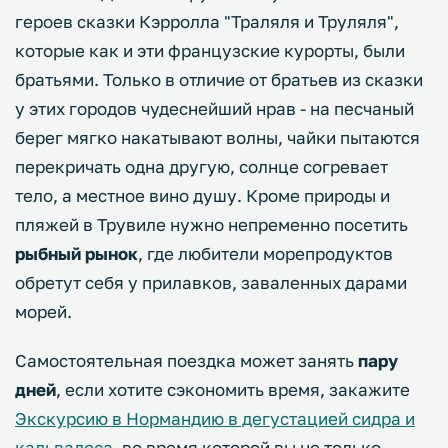
героев сказки Кэрролла "Траляля и Труляля",
которые как и эти французские курорты, были
братьями. Только в отличие от братьев из сказки
у этих городов чудеснейший нрав - на песчаный
берег мягко накатывают волны, чайки пытаются
перекричать одна другую, солнце согревает
тело, а местное вино душу. Кроме природы и
пляжей в Трувиле нужно непременно посетить
рыбный рынок
, где любители морепродуктов
обретут себя у прилавков, заваленных дарами
морей.
Самостоятельная поездка может занять
пару
дней
, если хотите сэкономить время, закажите
Экскурсию в Нормандию в дегустацией сидра и
кальвадоса
, во время которой вы не только