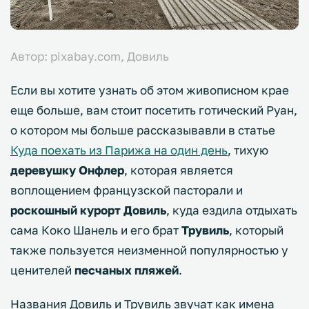
Автор: pixabay.com, Довиль
Если вы хотите узнать об этом живописном крае
еще больше, вам стоит посетить готический Руан,
о котором мы больше рассказывавли в статье
Куда поехать из Парижа на один день
, тихую
деревушку Онфлер
, которая является
воплощением французской пасторали и
роскошный курорт Довиль
, куда ездила отдыхать
сама Коко Шанель и его брат
Трувиль
, который
также пользуется неизменной популярностью у
ценителей
песчаных пляжей
.
Названия Довиль и Трувиль звучат как имена