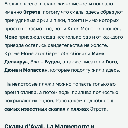
Больше всего в плане живописности повезло
именно
Этрета
, потому что скалы здесь образуют
причудливые арки и пики, пройти мимо которых
просто невозможно, вот и Клод Моне не прошел.
Моне
приезжал сюда несколько раз и от каждого
приезда остались свидетельства на холсте.
Кроме Моне этот берег облюбовали
Мане
,
Делакруа
, Эжен
Буден
, а также писатели
Гюго
,
Дюма
и
Мопассан
, которые подолгу жили здесь.
На некоторые пляжи можно попасть только во
время отлива, а потом воды прилива полностью
покрывают их водой. Расскажем подробнее
о
самых известных скалах и пляжах
Этрета.
Скалы d’Aval, La Manneporte и