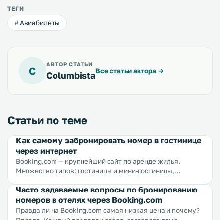
ТЕГИ
Авиабилеты
АВТОР СТАТЬИ
C
Все статьи автора
→
Columbista
Статьи по теме
Как самому забронировать номер в гостинице
через интернет
Booking.com — крупнейший сайт по аренде жилья.
Множество типов: гостиницы и мини-гостиницы,
гостевые дома, апартаменты, хостелы, виллы, мотели,
Часто задаваемые вопросы по бронированию
b&b отели. Около миллиона вариантов размещения в
номеров в отелях через Booking.com
более чем 200 странах мира. Букинг привлек множество
отельеров и туристов, создав тем самым уникальную
Правда ли на Booking.com самая низкая цена и почему?