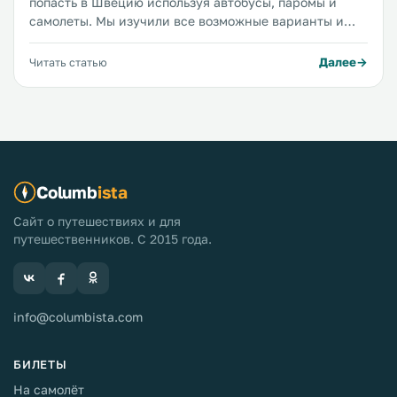
попасть в Швецию используя автобусы, паромы и
самолеты. Мы изучили все возможные варианты и
собрали всю нужную вам информацию в одной
статье.
Далее
Читать статью
Columb
ista
Сайт о путешествиях и для
путешественников. С 2015 года.
info@columbista.com
БИЛЕТЫ
На самолёт