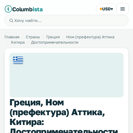
Columb
ista
USD
▾
Главная
Страны
Греция
Ном (префектура) Аттика
Китира
Достопримечательности
Греция, Ном
(префектура) Аттика,
Китира:
Достопримечательности