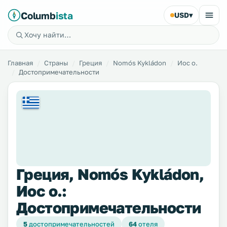
Columb
ista
USD
▾
Главная
Страны
Греция
Nomós Kykládon
Иос о.
Достопримечательности
Греция, Nomós Kykládon,
Иос о.:
Достопримечательности
5
достопримечательностей
64
отеля