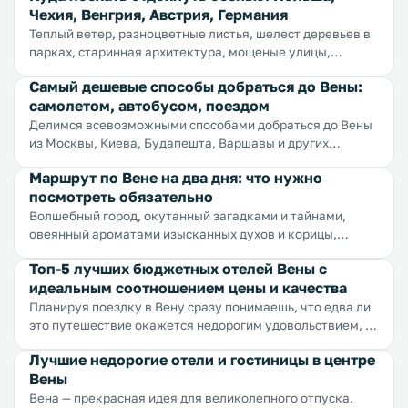
Чехия, Венгрия, Австрия, Германия
Теплый ветер, разноцветные листья, шелест деревьев в
парках, старинная архитектура, мощеные улицы,
колоритные фестивали и праздники, ароматная
Самый дешевые способы добраться до Вены:
выпечка, запах глинтвейна и горячего шоколада —
самолетом, автобусом, поездом
отпуск однозначно надо брать осенью и проводить его в
Европе.
Делимся всевозможными способами добраться до Вены
из Москвы, Киева, Будапешта, Варшавы и других
городов мира и при этом сэкономить.
Маршрут по Вене на два дня: что нужно
посмотреть обязательно
Волшебный город, окутанный загадками и тайнами,
овеянный ароматами изысканных духов и корицы,
хранящий столетние истории, манящий звуками музыки
Топ-5 лучших бюджетных отелей Вены с
и стуками каблуков по мостовым — Вена. Мы расписали
идеальным соотношением цены и качества
для вас маршрут по самым значимым и интересным
местам Вены, чтобы вы могли составить наиболее
Планируя поездку в Вену сразу понимаешь, что едва ли
полное впечатление о городе и прочувствовать
это путешествие окажется недорогим удовольствием, и
романтику старинных улиц и площадей.
тем не менее всегда есть на чем сэкономить. Например
Лучшие недорогие отели и гостиницы в центре
найти дешевый, но при этом очень комфортный отель в
Вены
лучшем городе мира. Мы уже нашли для вас пять лучших
недорогих гостиниц Вены, вам остается только выбрать.
Вена — прекрасная идея для великолепного отпуска.