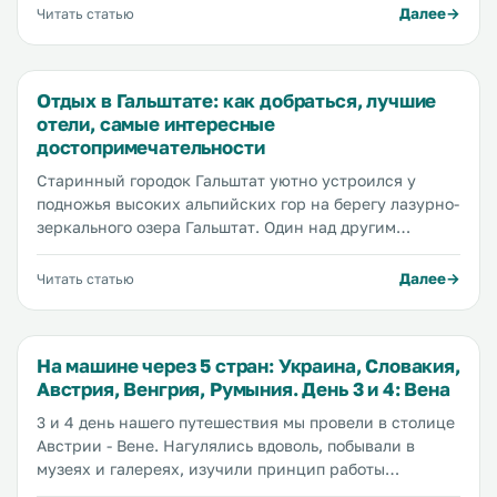
императорской семьи Габсбургов расположен
Далее
Читать статью
шикарный дворец с музеями, огромный парк с
лабиринтами, фонтанами и оранжереей, а также
один из лучших зоопарков в Европе, самая большая
Отдых в Гальштате: как добраться, лучшие
ценность которого - удивительные панды.
отели, самые интересные
Рассказываем, что куда сходить и что посмотреть в
достопримечательности
Шенбрунн, сколько стоят входные билеты и где
остановиться поблизости.
Старинный городок Гальштат уютно устроился у
подножья высоких альпийских гор на берегу лазурно-
зеркального озера Гальштат. Один над другим
возвышаются домики с серыми черепичными
крышами, узкие мощеные брусчаткой улицы увиты
Далее
Читать статью
зеленью и местами поросли мхом, с озера веет
прохладой, а куда ни глянь возвышаются
величественные горы.
На машине через 5 стран: Украина, Словакия,
Австрия, Венгрия, Румыния. День 3 и 4: Вена
3 и 4 день нашего путешествия мы провели в столице
Австрии - Вене. Нагулялись вдоволь, побывали в
музеях и галереях, изучили принцип работы
общественного транспорта, скушали оригинальный