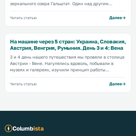
зеркального озера Гальштат. Один над другим
возвышаются домики с серыми черепичными
крышами, узкие мощеные брусчаткой улицы увиты
Далее
Читать статью
зеленью и местами поросли мхом, с озера веет
прохладой, а куда ни глянь возвышаются
величественные горы.
На машине через 5 стран: Украина, Словакия,
Австрия, Венгрия, Румыния. День 3 и 4: Вена
3 и 4 день нашего путешествия мы провели в столице
Австрии - Вене. Нагулялись вдоволь, побывали в
музеях и галереях, изучили принцип работы
общественного транспорта, скушали оригинальный
Захер, повалялись на газоне императорского дворца,
Далее
Читать статью
прошли квест по добыче продуктов в воскресенье
вечером, когда закрыты все магазины.
Columb
ista