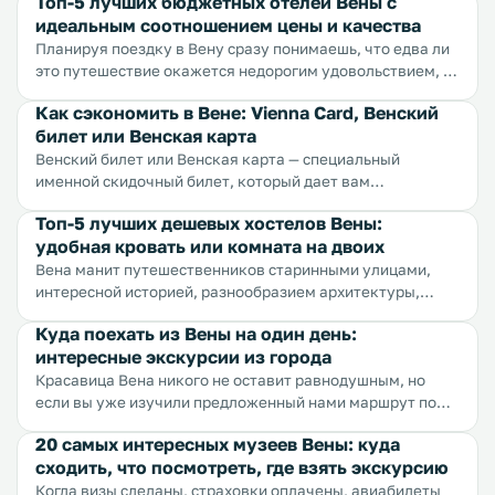
Топ-5 лучших бюджетных отелей Вены с
и стуками каблуков по мостовым — Вена. Мы расписали
идеальным соотношением цены и качества
для вас маршрут по самым значимым и интересным
местам Вены, чтобы вы могли составить наиболее
Планируя поездку в Вену сразу понимаешь, что едва ли
полное впечатление о городе и прочувствовать
это путешествие окажется недорогим удовольствием, и
романтику старинных улиц и площадей.
тем не менее всегда есть на чем сэкономить. Например
Как сэкономить в Вене: Vienna Card, Венский
найти дешевый, но при этом очень комфортный отель в
билет или Венская карта
лучшем городе мира. Мы уже нашли для вас пять лучших
недорогих гостиниц Вены, вам остается только выбрать.
Венский билет или Венская карта — специальный
именной скидочный билет, который дает вам
возможность сэкономить при посещении города в
Топ-5 лучших дешевых хостелов Вены:
туристических целях. Такая услуга предоставляется во
удобная кровать или комната на двоих
многих туристических городах Европы, но Венская карта
признана самой выгодной и удобной.
Вена манит путешественников старинными улицами,
интересной историей, разнообразием архитектуры,
ароматом кофе и огромным выбором сладостей.
Куда поехать из Вены на один день:
Единственное, чем этот великолепный город может
интересные экскурсии из города
оттолкнуть, так это высокими ценами. Но эту проблему
можно решить, нужно только хорошенько потрудиться.
Красавица Вена никого не оставит равнодушным, но
Вам повезло — мы взяли самую тяжелую работу на себя
если вы уже изучили предложенный нами маршрут по
и перебрали сотни гостиниц и хостелов, перечитали
самым интересным достопримечательностям Вены и
20 самых интересных музеев Вены: куда
тысячи отзывов и пересмотрели массу фотографий,
хотите немного отвлечься, предлагаем вашему
сходить, что посмотреть, где взять экскурсию
таким образом отобрав для вас лучшие из бюджетных
вниманию пять самых популярных вариантов куда
хостелов Вены. Если вы хотите сэкономить в Вене, то
отправиться в однодневное путешествие. Вы можете
Когда визы сделаны, страховки оплачены, авиабилеты