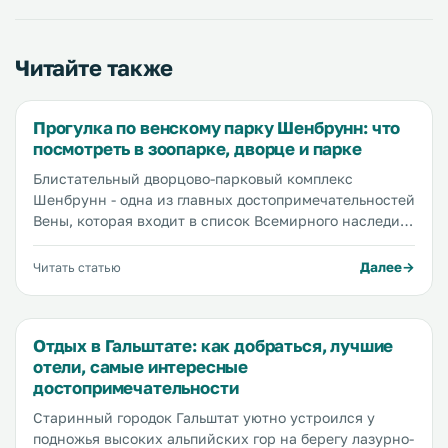
Читайте также
Прогулка по венскому парку Шенбрунн: что
посмотреть в зоопарке, дворце и парке
Блистательный дворцово-парковый комплекс
Шенбрунн - одна из главных достопримечательностей
Вены, которая входит в список Всемирного наследия
ЮНЕСКО. На территории бывшей летней резиденции
императорской семьи Габсбургов расположен
Далее
Читать статью
шикарный дворец с музеями, огромный парк с
лабиринтами, фонтанами и оранжереей, а также
один из лучших зоопарков в Европе, самая большая
Отдых в Гальштате: как добраться, лучшие
ценность которого - удивительные панды.
отели, самые интересные
Рассказываем, что куда сходить и что посмотреть в
достопримечательности
Шенбрунн, сколько стоят входные билеты и где
остановиться поблизости.
Старинный городок Гальштат уютно устроился у
подножья высоких альпийских гор на берегу лазурно-