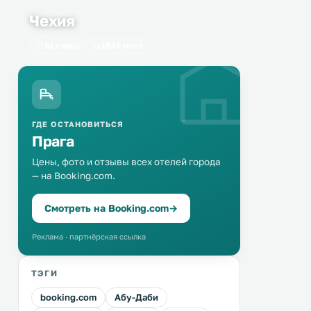
Чехия
61 город
1546 мест
ГДЕ ОСТАНОВИТЬСЯ
Прага
Цены, фото и отзывы всех отелей города
— на Booking.com.
Смотреть на Booking.com
→
Реклама · партнёрская ссылка
ТЭГИ
booking.com
Абу-Даби