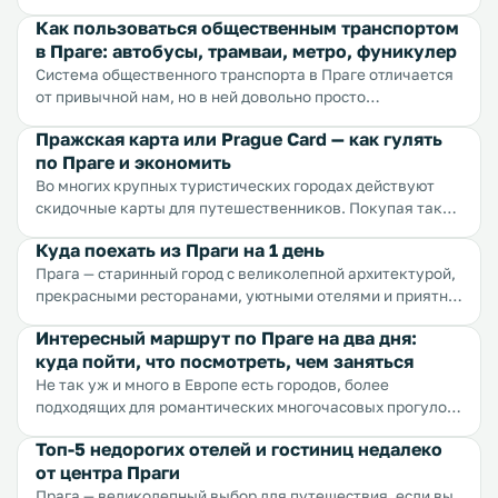
этому городу дождь только придает шарма. А чего стоят
Как пользоваться общественным транспортом
ароматы свежей сдобы и кофе, доносящиеся с каждой
в Праге: автобусы, трамваи, метро, фуникулер
улицы, романтичные прогулки по мощеным улочкам,
листья, шуршащие под ногами... Прага великолепна!
Система общественного транспорта в Праге отличается
от привычной нам, но в ней довольно просто
разобраться. По городу ездят автобусы и трамваи,
Пражская карта или Prague Card — как гулять
также есть фуникулер и метро.
по Праге и экономить
Во многих крупных туристических городах действуют
скидочные карты для путешественников. Покупая такую
карту вы можете заметно экономить на осмотре
Куда поехать из Праги на 1 день
достопримечательностей, заказе еды в некоторых кафе
Прага — старинный город с великолепной архитектурой,
и ресторанах и даже поездках на общественном
прекрасными ресторанами, уютными отелями и приятно
транспорте.
низкими ценами. В столице Чехии огромное количество
Интересный маршрут по Праге на два дня:
интересных достопримечательностей, но за два дня
куда пойти, что посмотреть, чем заняться
можно легко осмотреть большинство из них, а вот после
этого стоит осмотреть окрестности — они здесь не менее
Не так уж и много в Европе есть городов, более
блистательны, чем сам город.
подходящих для романтических многочасовых прогулок:
узкие старинные улочки, выдающаяся архитектура,
Топ-5 недорогих отелей и гостиниц недалеко
оригинальные скульптуры, высокие башни, шикарные
от центра Праги
виды, открывающиеся со смотровых площадок, пряное
пиво и свиная рулька, штрудель и кофе на каждом углу —
Прага — великолепный выбор для путешествия, если вы