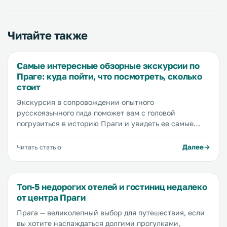
Читайте также
Самые интересные обзорные экскурсии по
Праге: куда пойти, что посмотреть, сколько
стоит
Экскурсия в сопровождении опытного
русскоязычного гида поможет вам с головой
погрузиться в историю Праги и увидеть ее самые
яркие достопримечательности, а еще узнать больше о
характере чехов, чешских традициях и кухне. Кроме
Далее
Читать статью
того экскурсовод поделится с вами адресами лучших
кафе и ресторанов, расскажет, где выпить местного
пива и где съесть нежную рульку с хрустящей
Топ-5 недорогих отелей и гостиниц недалеко
корочкой и обратит ваше внимание на оригинальные
от центра Праги
достопримечательности...
Прага — великолепный выбор для путешествия, если
вы хотите наслаждаться долгими прогулками,