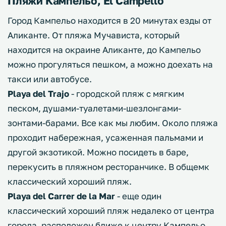
Пляжи Кампельо, El Campello
Город Кампельо находится в 20 минутах езды от
Аликанте. От пляжа Мучависта, который
находится на окраине Аликанте, до Кампельо
можно прогуляться пешком, а можно доехать на
такси или автобусе.
Playa del Trajo
- городской пляж с мягким
песком, душами-туалетами-шезлонгами-
зонтами-барами. Все как мы любим. Около пляжа
проходит набережная, усаженная пальмами и
другой экзотикой. Можно посидеть в баре,
перекусить в пляжном ресторанчике. В общемк
классический хороший пляж.
Playa del Carrer de la Mar
- еще один
классический хороший пляж недалеко от центра
города. расположен ближе к центру Кампельо.