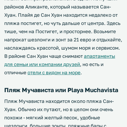
районов Аликанте, который называется Сан-
Хуан. Плайя де Сан Хуан находится недалеко от
пляжа постигет, но чуть дальше от центра. Здесь
тише, чем на Постигет, и просторнее. Возьмите
напрокат шезлонги и зонт за 21 евро и отдыхайте,
наслаждаясь красотой, шумом моря и сервисом.
В районе Сан Хуан чаще снимают
апартаменты
для семьи или компании друзей
, но есть и
отличные
отели с видом на море
.
Пляж Мучависта или Playa Muchavista
Пляж Мучависта находится около пляжа Сан-
Хуан. Обычно их путают, но в целом они очень
похожи - мягкий желтый песок, удобные
шезлонги, большие зонты, пляжные бары с