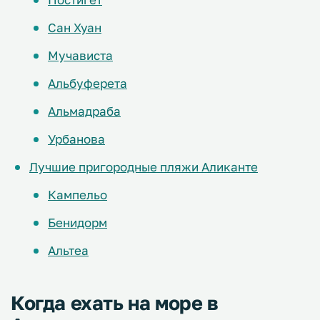
Сан Хуан
Мучависта
Альбуферета
Альмадраба
Урбанова
Лучшие пригородные пляжи Аликанте
Кампельо
Бенидорм
Альтеа
Когда ехать на море в