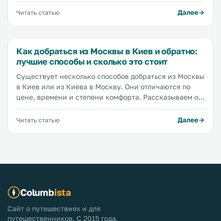
неделю, но мы постарались рассказать вам о местах,
Далее
Читать статью
которые нужно увидеть обязательно.
Достопримечательности расположены в таком
порядке, в котором мы бы их осматривали, но вы
Как добраться из Москвы в Киев и обратно:
можете выбрать произвольный порядок. Кроме того,
лучшие способы и сколько это стоит
мы нанесли достопримечательности на карту, чтобы
вам было проще спланировать свой маршрут.
Существует несколько способов добраться из Москвы
в Киев или из Киева в Москву. Они отличаются по
цене, времени и степени комфорта. Рассказываем о
том, как проще, дешевле и быстрее преодолеть этот
путь. Самыми популярными способами являются
Далее
Читать статью
автобус, поезд и самолет. Мы сравним все три
способа передвижения, расскажем о плюсах и
минусах, и поможем найти лучший билет по самой
низкой цене.
Columb
ista
Сайт о путешествиях и для
путешественников. С 2015 года.