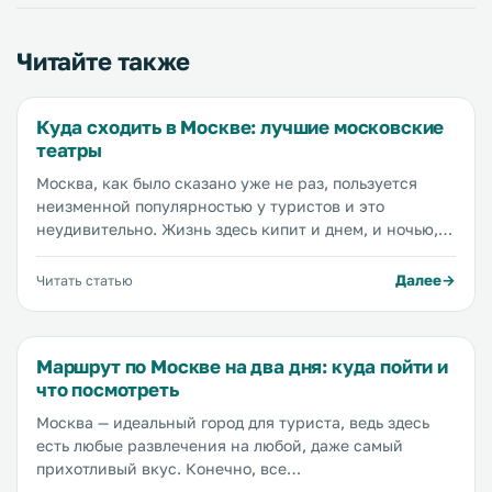
Читайте также
Куда сходить в Москве: лучшие московские
театры
Москва, как было сказано уже не раз, пользуется
неизменной популярностью у туристов и это
неудивительно. Жизнь здесь кипит и днем, и ночью, и
у интеллектуалов, и у бродячих музыкантов — каждый
здесь найдет себе развлечение по нраву. Но одной из
Далее
Читать статью
первых вещей, которые приходят на ум при
упоминании Москвы, является, конечно, театр.
Москва славится своими театральными подмостками
Маршрут по Москве на два дня: куда пойти и
и интересными постановками, и сегодня мы
что посмотреть
расскажем вам куда нужно сходить обязательно.
Москва — идеальный город для туриста, ведь здесь
есть любые развлечения на любой, даже самый
прихотливый вкус. Конечно, все
достопримечательности Москвы не осмотреть и за