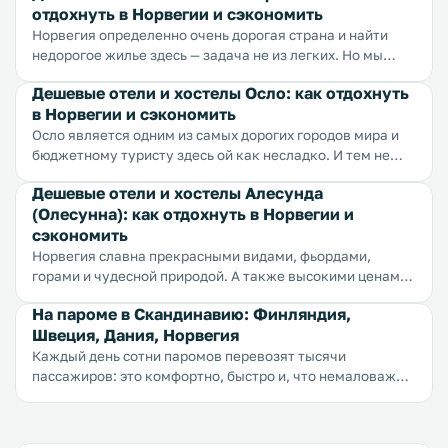
отдохнуть в Норвегии и сэкономить
Норвегия определенно очень дорогая страна и найти
недорогое жилье здесь — задача не из легких. Но мы
справились! Мы искали для себя и делимся своими
Дешевые отели и хостелы Осло: как отдохнуть
трудами с вами — топ 5 самых бюджетных отелей в
в Норвегии и сэкономить
Бергене с идеальным соотношением цены и качества.
Осло является одним из самых дорогих городов мира и
бюджетному туристу здесь ой как несладко. И тем не
менее мы отважились на поиски недорогого жилья для
Дешевые отели и хостелы Алесунда
тех, кто хочет увидеть Осло и при этом сэкономить. И у
(Олесунна): как отдохнуть в Норвегии и
нас получилось! Делимся плодами своих трудов с вами.
сэкономить
Норвегия славна прекрасными видами, фьордами,
горами и чудесной природой. А также высокими ценами,
в том числе и на отели. Поэтому бюджетному туристу в
На пароме в Скандинавию: Финляндия,
этой прекрасной стране часто приходится несладко. Но
Швеция, Дания, Норвегия
несмотря на трудности, мы делимся с вами топ-5 самых
бюджетных отелей Алесунда с идеальным соотношением
Каждый день сотни паромов перевозят тысячи
цены и качества.
пассажиров: это комфортно, быстро и, что немаловажно,
дешево. Кроме того паромом вы можете перевезти в
Скандинавию свой автомобиль, что поможет вам
существенно сэкономить на прокате авто.