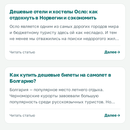
Дешевые отели и хостелы Осло: как
отдохнуть в Норвегии и сэкономить
Осло является одним из самых дорогих городов мира
и бюджетному туристу здесь ой как несладко. И тем
не менее мы отважились на поиски недорогого жилья
для тех, кто хочет увидеть Осло и при этом
сэкономить. И у нас получилось! Делимся плодами
Далее
Читать статью
своих трудов с вами.
Как купить дешевые билеты на самолет в
Болгарию?
Болгария — популярное место летнего отдыха.
Черноморские курорты завоевали большую
популярность среди русскоязычных туристов. Но
добраться до заветного пляжа с золотым песком по
земле не так легко — надо проехать через несколько
Далее
Читать статью
стран и границ: Румынию или Молдову, а для
россиян еще и через Украину. От Москвы до Бургаса