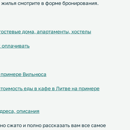
 жилья смотрите в форме бронирования.
 гостевые дома, апартаменты, хостелы
к оплачивать
а примере Вильнюса
стоимость еды в кафе в Литве на примере
дреса, описания
но сжато и полно рассказать вам все самое