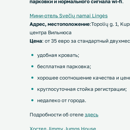
парковки и нормального сигнала wi-fi
.
Мини-отель Svečių namai Lingės
Адрес, местоположение
:Topolių g. 1, Ku
центра Вильнюса
Цена
: от 35 евро за стандартный двухме
удобная кровать;
бесплатная парковка;
хорошее соотношение качества и цен
круглосуточная стойка регистрации;
недалеко от города.
Подробности об отеле
здесь
Хостел Jimmy Jumps House