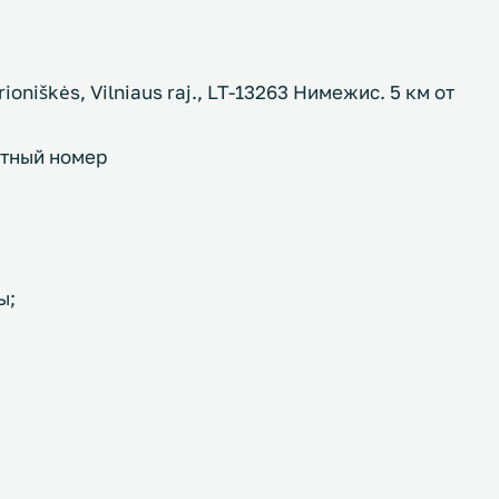
prioniškės, Vilniaus raj., LT-13263 Нимежис. 5 км от
стный номер
ы;