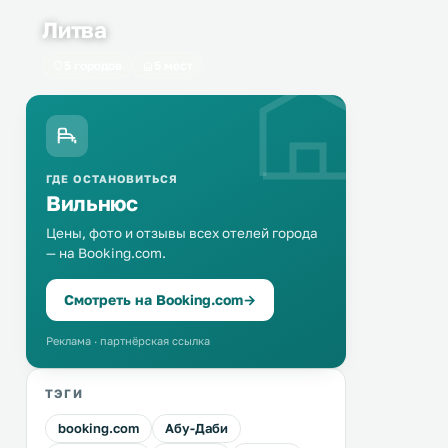
Литва
5 городов
5 мест
ГДЕ ОСТАНОВИТЬСЯ
Вильнюс
Цены, фото и отзывы всех отелей города
— на Booking.com.
Смотреть на Booking.com
→
Реклама · партнёрская ссылка
ТЭГИ
booking.com
Абу-Даби