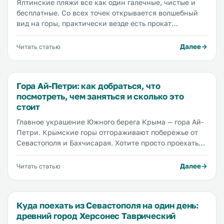
Ялтинские пляжи все как один галечные, чистые и
бесплатные. Со всех точек открывается волшебный
вид на горы, практически везде есть прокат
шезлонгов, души, туалеты, вышки спасателей,
пляжные бары и кафе. Из минусов — обилие людей,
Далее
Читать статью
но в статье мы поделимся секретными местами, где
вы точно сможете уединиться. Мы также расскажем,
где остановиться, чтобы быть поближе к морю, где
Гора Ай-Петри: как добраться, что
пообедать и отдохнуть после пляжа.
посмотреть, чем заняться и сколько это
стоит
Главное украшение Южного берега Крыма — гора Ай-
Петри. Крымские горы отгораживают побережье от
Севастополя и Бахчисарая. Хотите просто проехать
мимо этой скалистой красоты — садитесь на
автомобиль или автобус и езжайте из Ялты в
Далее
Читать статью
Севастополь или наоборот. Всего 500 рублей в обе
стороны и четыре часа. А тем, кто желает походить по
горному хребту, полюбоваться Ялтой и
Куда поехать из Севастополя на один день:
окрестностями с высоты полета орла, набрать
древний город Херсонес Таврический
ароматных трав, спуститься в пещеры, покататься на