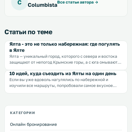
C
Все статьи автора
→
Columbista
Статьи по теме
Ялта - это не только набережная: где погулять
в Ялте
Ялта — уникальный город, которого с севера и востока
защищают от непогод Крымские горы, а с юга омывают
волны Черного моря. Этот город славится целебным
10 идей, куда съездить из Ялты на один день
климатом, практически всегда прекрасной погодой,
Если вы уже вдоволь нагулялись по набережной и
массой потрясающих природных и архитектурных
изучили все маршруты, попробовали самое вкусное
достопримечательностей, ароматными винами, богатой
мороженое и и продегустировали кофе в самых
историей. Достоинств Ялты не перечесть. Обычно
популярных кофейнях, позагорали на лучших пляжах и
путешественникам, вернувшимся из Ялты, есть что
погуляли по самым красивым паркам, тогда время
рассказать и показать — фотографии из Ливадийского
расширять горизонты.
дворца, сувениры из Воронцовского, веточка лаванды из
КАТЕГОРИИ
Массандровского, бутылка вина с Массандровского
винзавода, камешек с Ай-Петри… Но когда спрашиваешь
Онлайн бронирование
у людей, что они видели в самой Ялте — говорят: пляж,