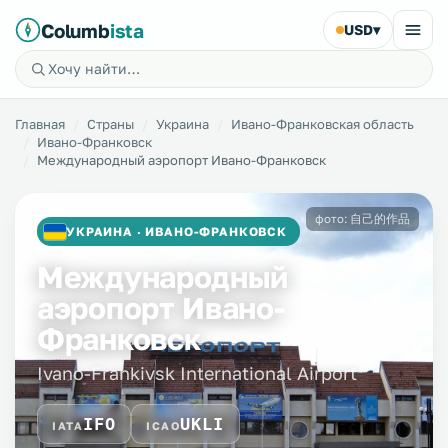
Columb
ista
USD
▾
Главная
Страны
Украина
Ивано-Франковская область
Ивано-Франковск
Международный аэропорт Ивано-Франковск
фото: 自己的作品
УКРАИНА · ИВАНО-ФРАНКОВСК
Международный
аэропорт Ивано-
Франковск
Ivano-Frankivsk International Airport
IFO
UKLI
IATA
ICAO