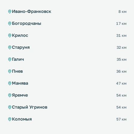
Ивано-Франковск
8 км
Богородчаны
17 км
Крилос
31 км
Старуня
32 км
Галич
35 км
Пнев
36 км
Манява
47 км
Яремче
54 км
Старый Угринов
54 км
Коломыя
57 км