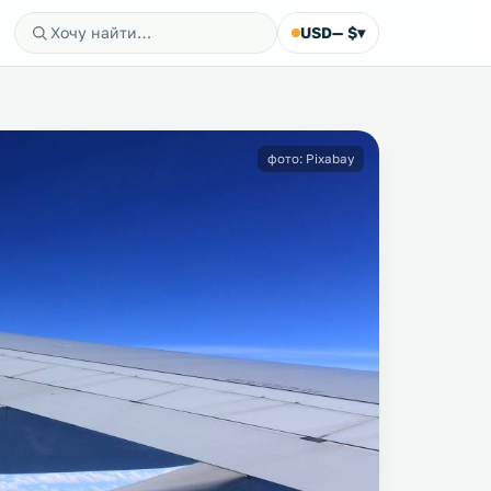
USD
— $
▾
фото: Pixabay