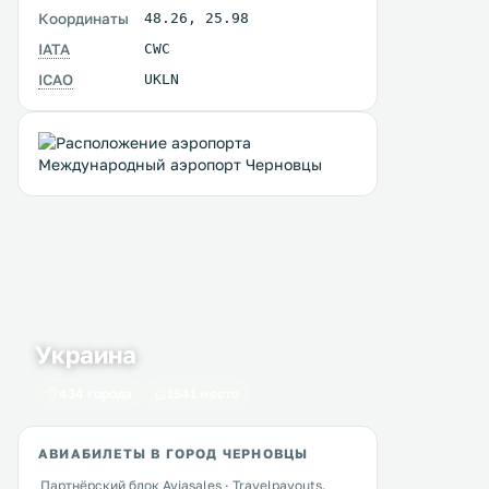
Координаты
48.26
,
25.98
IATA
CWC
ICAO
UKLN
Украина
434 города
1641 место
АВИАБИЛЕТЫ В ГОРОД ЧЕРНОВЦЫ
Партнёрский блок Aviasales · Travelpayouts.