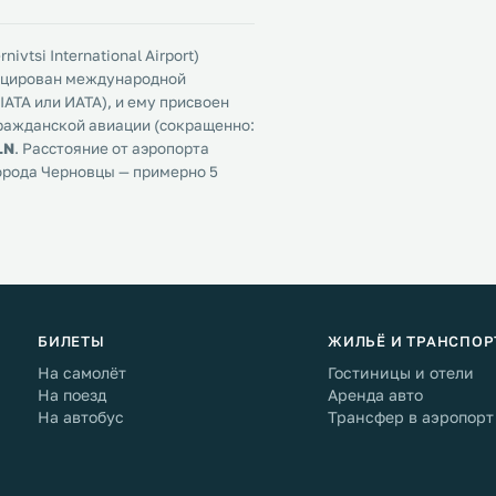
tsi International Airport)
фицирован международной
ATA или ИАТА), и ему присвоен
гражданской авиации (сокращенно:
LN
. Расстояние от аэропорта
орода Черновцы — примерно 5
БИЛЕТЫ
ЖИЛЬЁ И ТРАНСПОР
На самолёт
Гостиницы и отели
На поезд
Аренда авто
На автобус
Трансфер в аэропорт