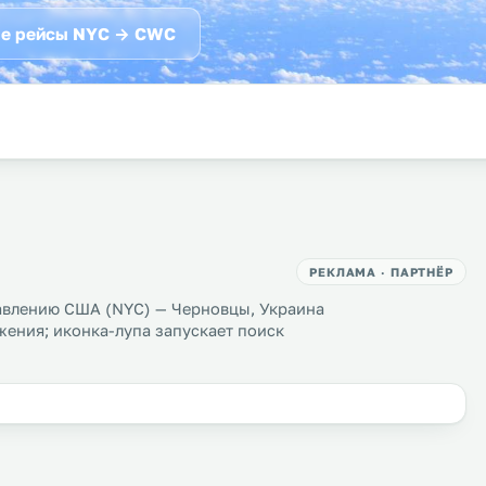
е рейсы NYC → CWC
РЕКЛАМА · ПАРТНЁР
авлению США (NYC) — Черновцы, Украина
жения; иконка-лупа запускает поиск