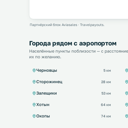
Партнёрский блок Aviasales · Travelpayouts.
Города рядом с аэропортом
Населённые пункты поблизости — с расстояние
их по желанию.
Черновцы
5 км
Сторожинец
28 км
Залещики
53 км
Хотын
64 км
Окопы
74 км